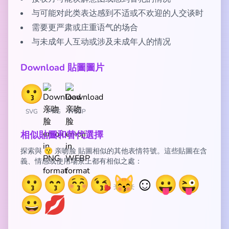
与可能对此类表达感到不适或不欢迎的人交谈时
需要更严肃或庄重语气的场合
与未成年人互动或涉及未成年人的情况
Download 貼圖圖片
SVG
PNG
WEBP
相似貼圖和替代選擇
探索與 😗 亲吻脸 貼圖相似的其他表情符號。這些貼圖在含
義、情感或使用場景上都有相似之處：
😗
😙
😚
😘
😽
☺️
😛
😜
😀
💋