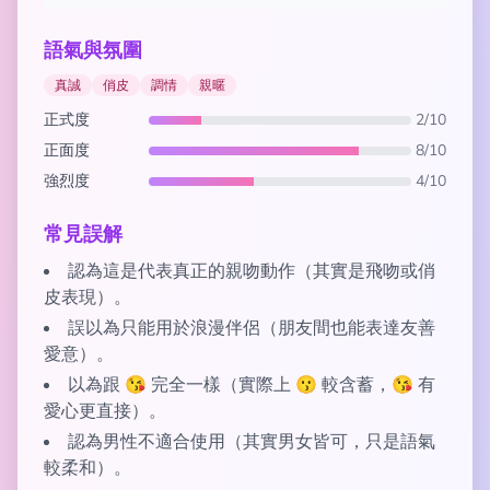
語氣與氛圍
真誠
俏皮
調情
親暱
正式度
2/10
正面度
8/10
強烈度
4/10
常見誤解
認為這是代表真正的親吻動作（其實是飛吻或俏
皮表現）。
誤以為只能用於浪漫伴侶（朋友間也能表達友善
愛意）。
以為跟 😘 完全一樣（實際上 😗 較含蓄，😘 有
愛心更直接）。
認為男性不適合使用（其實男女皆可，只是語氣
較柔和）。