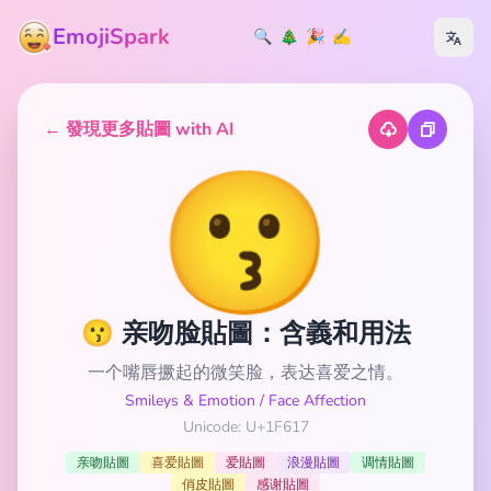
EmojiSpark
🔍
🎄
🎉
✍️
← 發現更多貼圖 with AI
😗
😗 亲吻脸貼圖：含義和用法
一个嘴唇撅起的微笑脸，表达喜爱之情。
Smileys & Emotion
/
Face Affection
Unicode: U+1F617
亲吻貼圖
喜爱貼圖
爱貼圖
浪漫貼圖
调情貼圖
俏皮貼圖
感谢貼圖