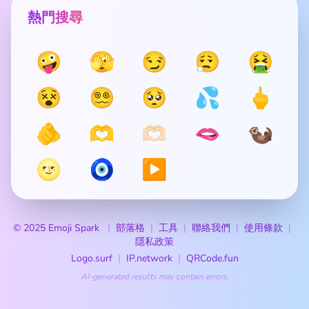
熱門搜尋
🤪
🫣
😏
😮‍💨
🤮
😵
😵‍💫
🥺
💦
🖕
🫵
🫶
🫶🏻
🫦
🦦
🌝
🧿
▶️
© 2025 Emoji Spark
部落格
工具
聯絡我們
使用條款
隱私政策
Logo.surf
IP.network
QRCode.fun
AI-generated results may contain errors.