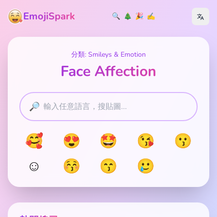
EmojiSpark
🔍
🎄
🎉
✍️
分類: Smileys & Emotion
Face Affection
🔎
🥰
😍
🤩
😘
😗
☺️
😚
😙
🥲