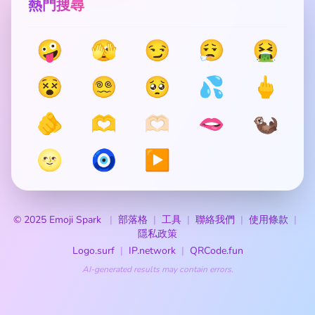
熱門搜尋
🤪
🫣
😏
😮‍💨
🤮
😵
😵‍💫
🥺
💦
🖕
🫵
🫶
🫶🏻
🫦
🦦
🌝
🧿
▶️
© 2025 Emoji Spark
部落格
工具
聯絡我們
使用條款
隱私政策
Logo.surf
IP.network
QRCode.fun
AI-generated results may contain errors.