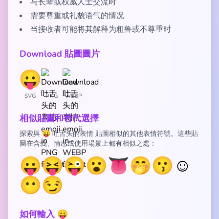
与长辈或权威人士交流时
需要尊重或礼貌语气的情况
当接收者可能将其解释为粗鲁或不尊重时
Download 貼圖圖片
SVG
PNG
WEBP
相似貼圖和替代選擇
探索與 😛 吐舌头的表情 貼圖相似的其他表情符號。這些貼
圖在含義、情感或使用場景上都有相似之處：
😛
😝
😜
😮
👅
🤭
😗
☺️
😶
😏
如何輸入 😛