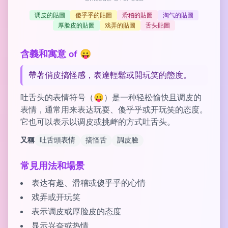
调皮的貼圖
傻乎乎的貼圖
滑稽的貼圖
淘气的貼圖
厚脸皮的貼圖
戏弄的貼圖
舌头貼圖
含義和寓意 of 😛
帶著俏皮搞怪感，表達輕鬆或開玩笑的態度。
吐舌头的表情符号（😛）是一种轻松愉快且调皮的
表情，通常用来表达玩耍、傻乎乎或开玩笑的态度。
它也可以表示以调皮或挑衅的方式吐舌头。
又稱
吐舌頭表情
搞怪舌
調皮臉
常見用法和場景
表达有趣、滑稽或傻乎乎的心情
戏弄或开玩笑
表示调皮或厚脸皮的态度
显示兴奋或热情