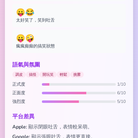
😛😂
太好笑了，笑到吐舌
😛🤪
瘋瘋癲癲的搞笑狀態
語氣與氛圍
調皮
搞怪
開玩笑
輕鬆
挑釁
正式度
1/10
正面度
6/10
強烈度
5/10
平台差異
Apple:
顯示閉眼吐舌，表情較呆萌。
Google:
顯示張眼吐舌，表情更直接。