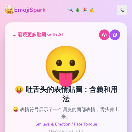
EmojiSpark
🔍
🎄
🎉
✍️
← 發現更多貼圖 with AI
😛
😛 吐舌头的表情貼圖：含義和用
法
😛 表情符号展示了一个调皮的面部表情，舌头伸出
来。
Smileys & Emotion
/
Face Tongue
Unicode: U+1F61B