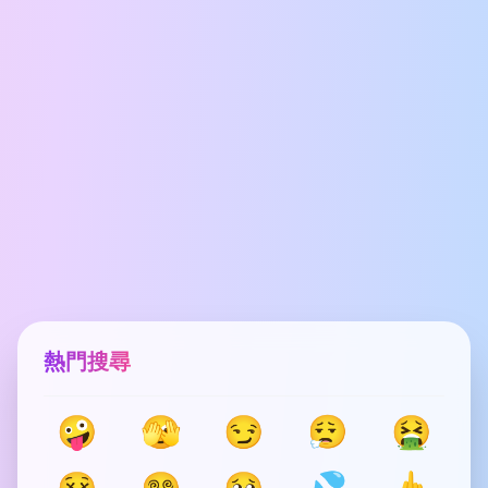
熱門搜尋
🤪
🫣
😏
😮‍💨
🤮