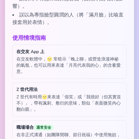
響）。
誤以為專指臉型圓潤的人（將「滿月臉」比喻直
接套用於表情）。
使用情境指南
在交友 App 上
在交友軟體中，🌝 常暗示「晚上聊」或營造浪漫神祕
的氣氛，也可以用來表達「月亮代表我的心」的含蓄愛
意。
Z 世代用法
Z 世代有時用🌝來表達「假笑」或「我很好（但其實並
不）」，帶有諷刺、敷衍的意味，類似「表面微笑內心
翻白眼」。
職場場合
通常安全
在非正式溝通（如團隊閒聊、節日祝福）中使用無妨，