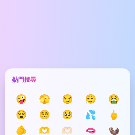
熱門搜尋
🤪
🫣
😏
😮‍💨
🤮
😵
😵‍💫
🥺
💦
🖕
🫵
🫶
🫶🏻
🫦
🦦