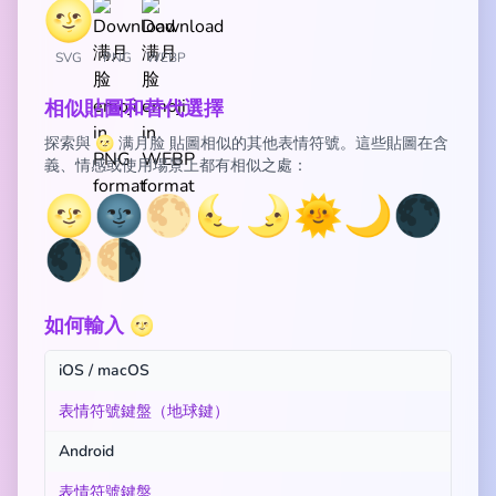
SVG
PNG
WEBP
相似貼圖和替代選擇
探索與 🌝 满月脸 貼圖相似的其他表情符號。這些貼圖在含
義、情感或使用場景上都有相似之處：
🌝
🌚
🌕
🌜
🌛
🌞
🌙
🌑
🌒
🌗
如何輸入 🌝
iOS / macOS
表情符號鍵盤（地球鍵）
Android
表情符號鍵盤