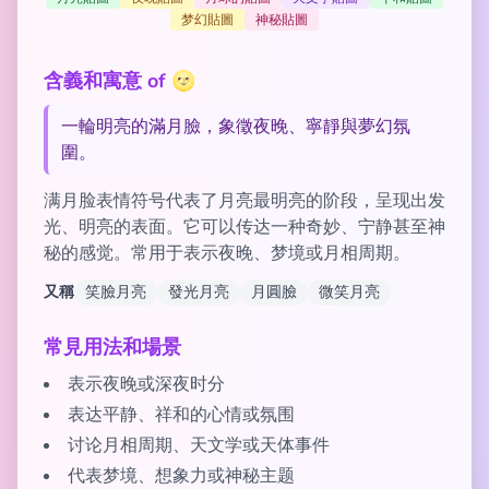
梦幻貼圖
神秘貼圖
含義和寓意 of 🌝
一輪明亮的滿月臉，象徵夜晚、寧靜與夢幻氛
圍。
满月脸表情符号代表了月亮最明亮的阶段，呈现出发
光、明亮的表面。它可以传达一种奇妙、宁静甚至神
秘的感觉。常用于表示夜晚、梦境或月相周期。
又稱
笑臉月亮
發光月亮
月圓臉
微笑月亮
常見用法和場景
表示夜晚或深夜时分
表达平静、祥和的心情或氛围
讨论月相周期、天文学或天体事件
代表梦境、想象力或神秘主题