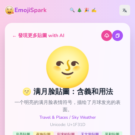
EmojiSpark
🔍
🎄
🎉
✍️
← 發現更多貼圖 with AI
🌝
🌝 满月脸貼圖：含義和用法
一个明亮的满月脸表情符号，描绘了月球发光的表
面。
Travel & Places
/
Sky Weather
Unicode: U+1F31D
月亮貼圖
夜晚貼圖
月球的貼圖
天文学貼圖
平和貼圖