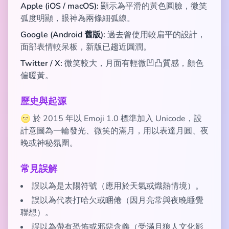
Apple (iOS / macOS):
顯示為平滑的黃色圓臉，微笑
弧度明顯，眼神為兩條細弧線。
Google (Android 舊版):
過去曾使用較扁平的設計，
面部表情較呆板，新版已趨近圓潤。
Twitter / X:
微笑較大，月面有輕微凹凸質感，顏色
偏暖黃。
歷史與起源
🌝 於 2015 年以 Emoji 1.0 標準加入 Unicode，設
計意圖為一輪發光、微笑的滿月，用以表達月圓、夜
晚或神秘氛圍。
常見誤解
誤以為是太陽符號（應用於天氣或熾熱情境）。
誤以為代表打哈欠或睏倦（因月亮常與夜晚睡覺
聯想）。
誤以為帶有恐怖或邪惡含義（受滿月狼人文化影