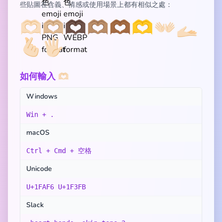
些貼圖在含義、情感或使用場景上都有相似之處：
🫶🏻
🫶🏼
🫶🏿
🫶🏽
🫶🏾
🫶
👐🏻
🫴🏻
🫰🏻
🖐🏻
如何輸入 🫶🏻
Windows
Win + .
macOS
Ctrl + Cmd + 空格
Unicode
U+1FAF6 U+1F3FB
Slack