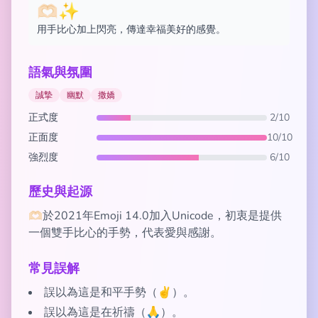
🫶🏻✨
用手比心加上閃亮，傳達幸福美好的感覺。
語氣與氛圍
誠摯
幽默
撒嬌
正式度
2/10
正面度
10/10
強烈度
6/10
歷史與起源
🫶🏻於2021年Emoji 14.0加入Unicode，初衷是提供
一個雙手比心的手勢，代表愛與感謝。
常見誤解
誤以為這是和平手勢（✌️）。
誤以為這是在祈禱（🙏）。