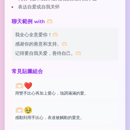
表达自爱或自我关怀
聊天範例 with 🫶🏻
我全心全意爱你！🫶🏻
感谢你的善意和支持。🫶🏻
记得要自我关爱，善待自己。🫶🏻
常見貼圖組合
🫶🏻❤️
用雙手比心再加上愛心，強調滿滿的愛。
🫶🏻🥹
感動到用手比心，表達被觸動的愛意。