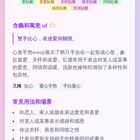
爱貼圖
喜爱貼圖
关怀貼圖
善意貼圖
同情貼圖
感恩貼圖
支持貼圖
含義和寓意 of 🫶🏻
雙手比心，表達愛與關懷。
心形手势emoji展示了两只手合在一起形成心形，象
征着爱、关怀和喜爱。它通常用于表达对某人或某事
的爱意、同情和温暖。浅肤色修饰符增加了多样性和
包容性。
又稱
比心
愛心手勢
手比愛心
常見用法和場景
向恋人、家人或朋友表达爱意和喜爱
对某人或某事表示感谢和感恩
传达关怀、善意和同情之情
代表与爱和支持相关的慈善组织或事业