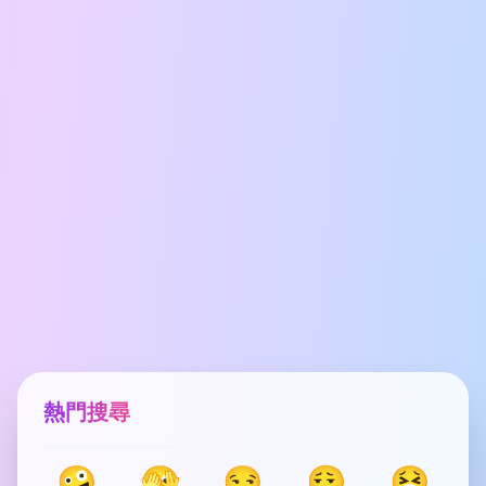
熱門搜尋
🤪
🫣
😏
😮‍💨
🤮