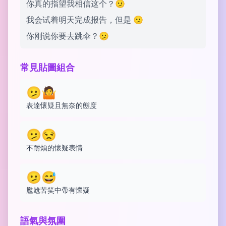
你真的指望我相信这个？🫤
我会试着明天完成报告，但是 🫤
你刚说你要去跳伞？🫤
常見貼圖組合
🫤🤷
表達懷疑且無奈的態度
🫤😒
不耐煩的懷疑表情
🫤😅
尷尬苦笑中帶有懷疑
語氣與氛圍