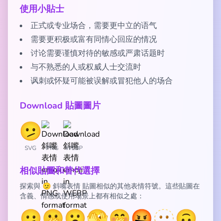
使用小貼士
正式或专业场合，需要更中立的语气
需要更积极或富有同情心回应的情况
讨论需要谨慎对待的敏感或严肃话题时
与不熟悉的人或权威人士交流时
讽刺或怀疑可能被误解或冒犯他人的场合
Download 貼圖圖片
SVG
PNG
WEBP
相似貼圖和替代選擇
探索與 🫤 斜嘴表情 貼圖相似的其他表情符號。這些貼圖在
含義、情感或使用場景上都有相似之處：
🫤
🫢
😮
🫣
🤭
🤬
🫥
🙃