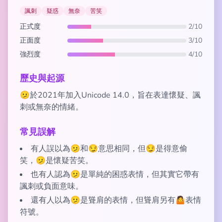
諷刺
疑惑
無奈
苦笑
正式度
2/10
正面度
3/10
強烈度
4/10
歷史與起源
🫤於2021年加入Unicode 14.0，旨在表達懷疑、諷
刺或無奈的情緒。
常見誤解
有人誤以為🫤和😏意思相同，但😏是得意偷
笑，🫤是懷疑苦笑。
也有人認為🫤是單純的困惑表情，但其實它帶有
諷刺或負面意味。
還有人以為🫤是聳肩的表情，但聳肩另有🤷表情
符號。