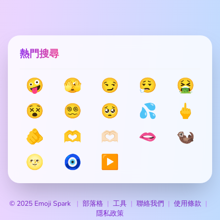
熱門搜尋
🤪
🫣
😏
😮‍💨
🤮
😵
😵‍💫
🥺
💦
🖕
🫵
🫶
🫶🏻
🫦
🦦
🌝
🧿
▶️
© 2025 Emoji Spark
部落格
工具
聯絡我們
使用條款
隱私政策