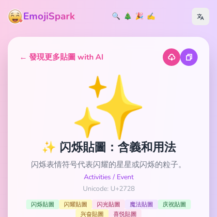
EmojiSpark
🔍
🎄
🎉
✍️
← 發現更多貼圖 with AI
✨
✨ 闪烁貼圖：含義和用法
闪烁表情符号代表闪耀的星星或闪烁的粒子。
Activities
/
Event
Unicode: U+2728
闪烁貼圖
闪耀貼圖
闪光貼圖
魔法貼圖
庆祝貼圖
兴奋貼圖
喜悦貼圖