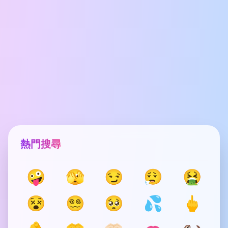
熱門搜尋
🤪
🫣
😏
😮‍💨
🤮
😵
😵‍💫
🥺
💦
🖕