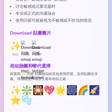
讨论敏感或沉重话题时
专业或正式的沟通场合
使用闪烁可能被视为不敏感或不恰当的情况
Download 貼圖圖片
SVG
PNG
WEBP
相似貼圖和替代選擇
探索與 ✨ 闪烁 貼圖相似的其他表情符號。這些貼圖在含
義、情感或使用場景上都有相似之處：
✨
❇️
🎇
💖
🌟
🎆
🌈
🌠
⭐
🫧