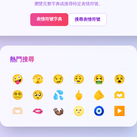
瀏覽完整字典或搜尋特定表情符號。
表情符號字典
搜尋表情符號
熱門搜尋
🤪
🫣
😏
😮‍💨
🤮
😵
😵‍💫
🥺
💦
🖕
🫵
🫶
🫶🏻
🫦
🦦
🌝
🧿
▶️