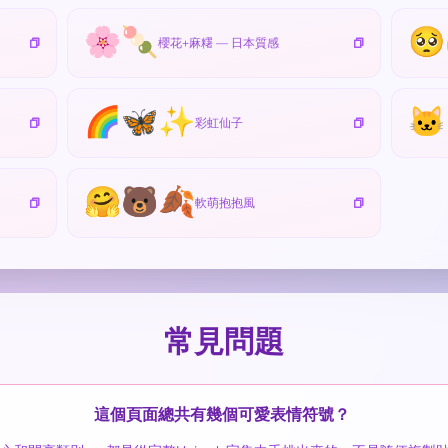
🌸🍡
🥺
櫻花+麻糬 — 日本質感
🌈🦋✨
🐱
彩虹仙子
🤗🐻🍂
軟萌抱抱風
常見問題
這個頁面總共有幾個可愛表情符號？