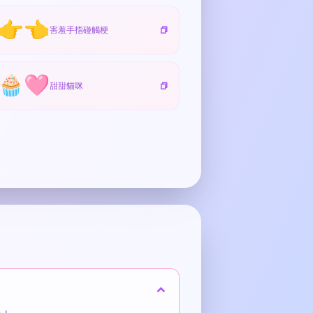
👉👈
害羞手指碰觸梗
🧁🩷
甜甜貓咪