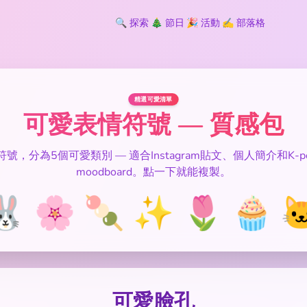
🔍
探索
🎄
節日
🎉
活動
✍️
部落格
精選可愛清單
可愛表情符號 — 質感包
符號，分為5個可愛類別 — 適合Instagram貼文、個人簡介和K-p
moodboard。點一下就能複製。
🐰 🌸 🍡 ✨ 🌷 🧁 
可愛臉孔