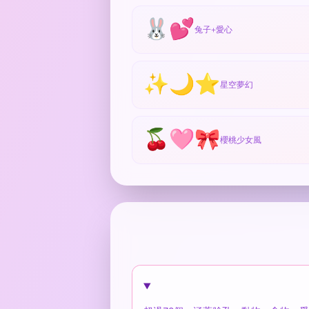
🐰💕
兔子+愛心
✨🌙⭐
星空夢幻
🍒🩷🎀
櫻桃少女風