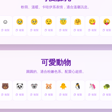
軟萌、溫暖、卡哇伊系表情，適合溫馨訊息。
☺️
🥹
🥺
😌
😇
🤗
😋
😜
複製
複製
複製
複製
複製
複製
複製
複製
可愛動物
圓圓的、適合粉嫩色系。配愛心超搭。
🐻
🐼
🐨
🐹
🐥
🐧
🦄
🐢
複製
複製
複製
複製
複製
複製
複製
複製