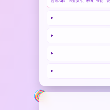
超過70個，涵蓋臉孔、動物、食物、愛心
🍭