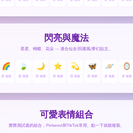
閃亮與魔法
星星、蝴蝶、花朵 — 適合仙女/田園風/夢幻貼文。
🌈
🍃
🌙
⭐
💫
🦋
🪐
🪞
複製
複製
複製
複製
複製
複製
複製
複製
可愛表情組合
實際測試過的組合，Pinterest和TikTok常用。點一下就能複製。