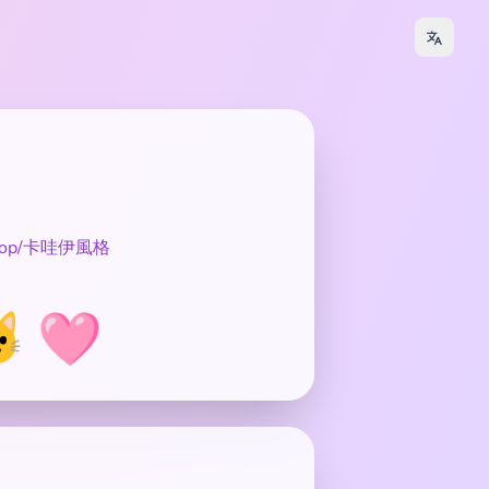
op/卡哇伊風格
 🩷