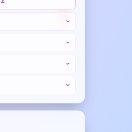
貼上。
🎈