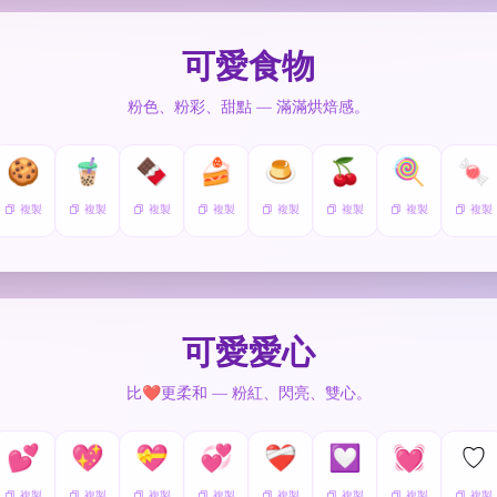
可愛食物
粉色、粉彩、甜點 — 滿滿烘焙感。
🍪
🧋
🍫
🍰
🍮
🍒
🍭
🍬
複製
複製
複製
複製
複製
複製
複製
複製
可愛愛心
比❤️更柔和 — 粉紅、閃亮、雙心。
💕
💖
💝
💞
❤️‍🩹
💟
💓
♡
複製
複製
複製
複製
複製
複製
複製
複製