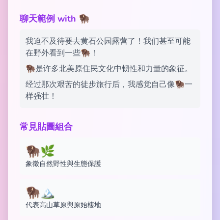
聊天範例 with 🦬
我迫不及待要去黄石公园露营了！我们甚至可能
在野外看到一些🦬！
🦬是许多北美原住民文化中韧性和力量的象征。
经过那次艰苦的徒步旅行后，我感觉自己像🦬一
样强壮！
常見貼圖組合
🦬🌿
象徵自然野性與生態保護
🦬🏔️
代表高山草原與原始棲地