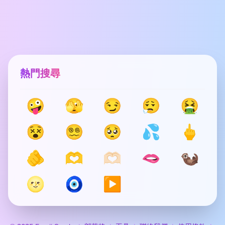
熱門搜尋
🤪
🫣
😏
😮‍💨
🤮
😵
😵‍💫
🥺
💦
🖕
🫵
🫶
🫶🏻
🫦
🦦
🌝
🧿
▶️