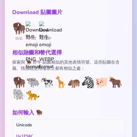
Download 貼圖圖片
SVG
PNG
WEBP
相似貼圖和替代選擇
探索與 🦬 野牛 貼圖相似的其他表情符號。這些貼圖在含
義、情感或使用場景上都有相似之處：
🦬
🐃
🐄
🦒
🦛
🦓
🐖
🐂
🐘
🐆
如何輸入 🦬
Unicode
U+1F9AC