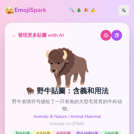
EmojiSpark
🔍
🎄
🎉
✍️
← 發現更多貼圖 with AI
🦬
🦬 野牛貼圖：含義和用法
野牛表情符号描绘了一只有角的大型毛茸茸的牛科动
物。
Animals & Nature
/
Animal Mammal
Unicode: U+1F9AC
野牛貼圖
水牛貼圖
自然貼圖
野生动物貼圖
户外貼圖