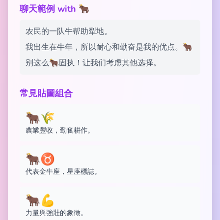
聊天範例 with 🐂
农民的一队牛帮助犁地。
我出生在牛年，所以耐心和勤奋是我的优点。🐂
别这么🐂固执！让我们考虑其他选择。
常見貼圖組合
🐂🌾
農業豐收，勤奮耕作。
🐂♉
代表金牛座，星座標誌。
🐂💪
力量與強壯的象徵。