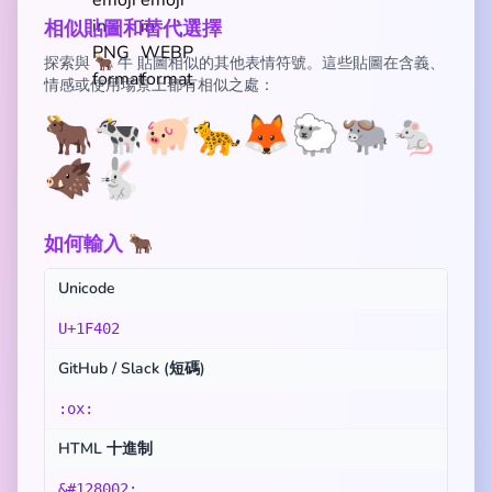
相似貼圖和替代選擇
探索與 🐂 牛 貼圖相似的其他表情符號。這些貼圖在含義、
情感或使用場景上都有相似之處：
🐂
🐄
🐖
🐆
🦊
🐑
🐃
🐁
🐗
🐇
如何輸入 🐂
Unicode
U+1F402
GitHub / Slack (短碼)
:ox:
HTML 十進制
&#128002;