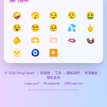
熱門搜尋
🤪
🫣
😏
😮‍💨
🤮
😵
😵‍💫
🥺
💦
🖕
🫵
🫶
🫶🏻
🫦
🦦
🌝
🧿
▶️
© 2025 Emoji Spark
部落格
工具
聯絡我們
使用條款
隱私政策
Logo.surf
IP.network
QRCode.fun
AI-generated results may contain errors.