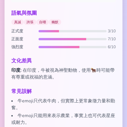
語氣與氛圍
真誠
誇張
自嘲
幽默
正式度
3/10
正面度
7/10
強烈度
6/10
文化差異
印度:
在印度，牛被視為神聖動物，使用🐂時可能帶
有尊重或祝福的意涵。
常見誤解
牛emoji只代表牛肉，但實際上更常象徵力量和勤
奮。
牛emoji只能用來表示農業，事實上也可代表星座
或耐力。