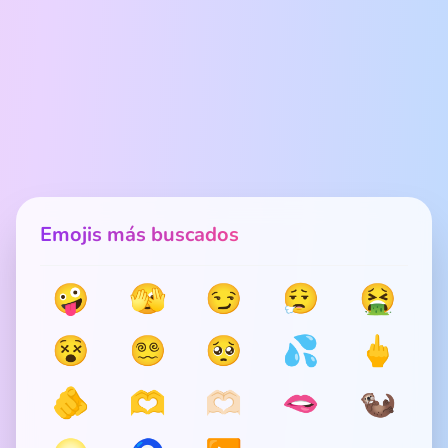
Emojis más buscados
🤪
🫣
😏
😮‍💨
🤮
😵
😵‍💫
🥺
💦
🖕
🫵
🫶
🫶🏻
🫦
🦦