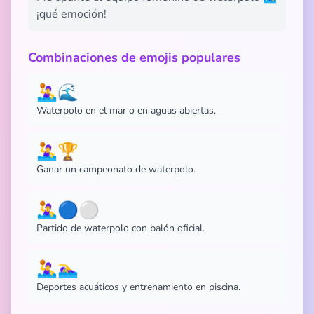
¡qué emoción!
Combinaciones de emojis populares
🤽‍♀️🌊
Waterpolo en el mar o en aguas abiertas.
🤽‍♀️🏆
Ganar un campeonato de waterpolo.
🤽‍♀️🔵⚪️
Partido de waterpolo con balón oficial.
🤽‍♀️🏊‍♀️
Deportes acuáticos y entrenamiento en piscina.