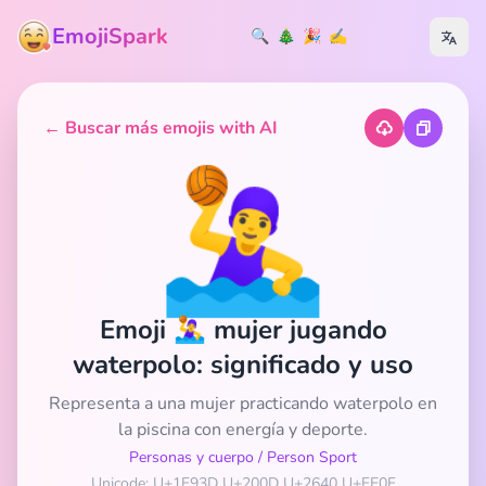
EmojiSpark
🔍
🎄
🎉
✍️
← Buscar más emojis with AI
🤽‍♀️
Emoji 🤽‍♀️ mujer jugando
waterpolo: significado y uso
Representa a una mujer practicando waterpolo en
la piscina con energía y deporte.
Personas y cuerpo
/
Person Sport
Unicode: U+1F93D U+200D U+2640 U+FE0F