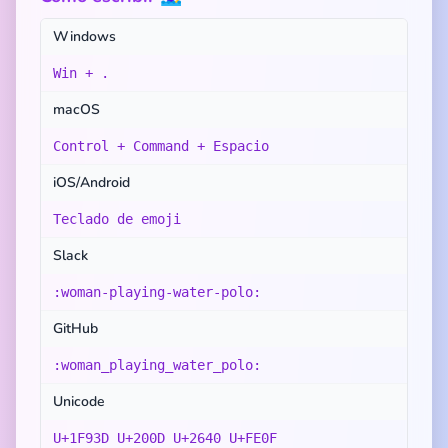
Windows
Win + .
macOS
Control + Command + Espacio
iOS/Android
Teclado de emoji
Slack
:woman-playing-water-polo:
GitHub
:woman_playing_water_polo:
Unicode
U+1F93D U+200D U+2640 U+FE0F