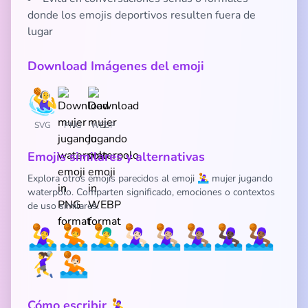
donde los emojis deportivos resulten fuera de
lugar
Download Imágenes del emoji
SVG
PNG
WEBP
Emojis similares y alternativas
Explora otros emojis parecidos al emoji 🤽‍♀️ mujer jugando
waterpolo. Comparten significado, emociones o contextos
de uso similares:
🤽‍♀️
🤽
🤽‍♂️
🤽🏻‍♀️
🤽🏼‍♀️
🤽🏽‍♀️
🤽🏿‍♀️
🤽🏾‍♀️
🤾‍♀️
🤽🏻
Cómo escribir 🤽‍♀️