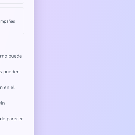
campañas
ierno puede
es pueden
n en el
sin
ede parecer