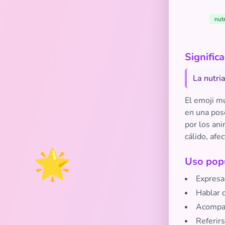
nutr
Signific
La nutri
El emoji mu
en una pose
por los ani
cálido, afe
🌟
Uso popu
Expresa
Hablar d
Acompañ
Referirs