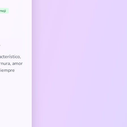
moji
.
cterístico,
ernura, amor
 siempre