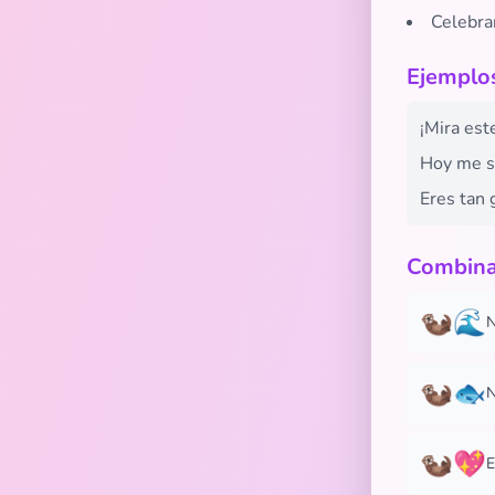
Celebra
Ejemplos
¡Mira est
Hoy me s
Eres tan 
Combina
🦦🌊
N
🦦🐟
N
🦦💖
E