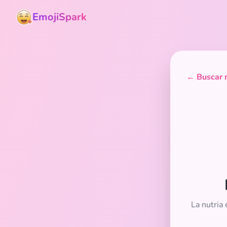
EmojiSpark
← Buscar m
La nutria