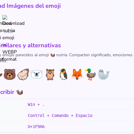
d Imágenes del emoji
WEBP
imilares y alternativas
s emojis parecidos al emoji 🦦 nutria. Comparten significado, emociones
res:

🐻
🦪
🐻‍❄️
🦉
🐧
🦊
🦆
🦭
ribir 🦦
Win + .
Control + Comando + Espacio
U+1F9A6