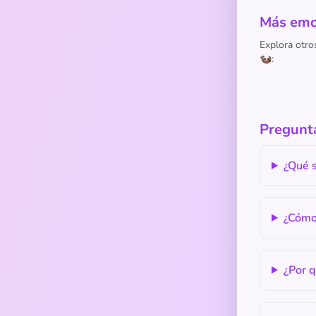
Más emoj
Explora otro
🦦:
Pregunta
¿Qué s
¿Cómo 
¿Por q