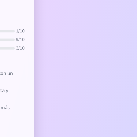
1/10
9/10
3/10
con un
ta y
o más