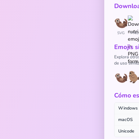
Downloa
SVG
PNG
Emojis s
Explora otro
de uso simila
🦦

Cómo esc
Windows
macOS
Unicode