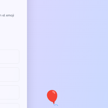
n el emoji
🎈