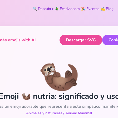
🔍
Descubrir
🎄
Festividades
🎉
Eventos
✍️
Blog
ás emojis with AI
Descargar SVG
Copi
🦦
Emoji 🦦 nutria: significado y us
 es un emoji adorable que representa a este simpático mamífero
Animales y naturaleza
/
Animal Mammal