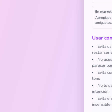
En market
Apropiado 
amigables.
Usar con
Evita us
restar seri
No uses
parecer po
Evita co
tono
No lo us
intención
Evita en
insensible