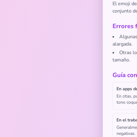
El emoji d
conjunto d
Errores 
Algunas
alargada.
Otras lo
tamaño.
Guía con
En apps de
En citas, 
tono coque
En el trab
Generalmen
negativas.