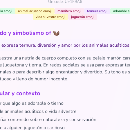
Unicode: U+1F9A6
ia emoji
animal acuático emoji
mamífero emoji
ternura emoji
adorable e
vida silvestre emoji
juguetón emoji
ado y simbolismo of 🦦
a expresa ternura, diversión y amor por los animales acuáticos
estra una nutria de cuerpo completo con su pelaje marrón cara
 juguetona y tierna. En redes sociales se usa para expresar t
males o para describir algo encantador y divertido. Su tono es
ctuoso y lleno de humor inocente.
lar y contexto
r que algo es adorable o tierno
e animales acuáticos o vida silvestre
ar contenido sobre naturaleza y conservación
e a alguien juguetón o cariñoso