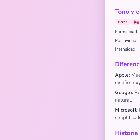
Tono y e
tierno
jug
Formalidad
Positividad
Intensidad
Diferenc
Apple:
Mues
diseño muy
Google:
Rep
natural.
Microsoft:
simplificad
Historia