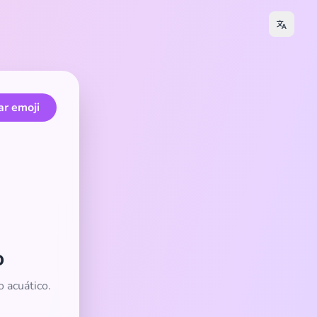
ar emoji
o
 acuático.