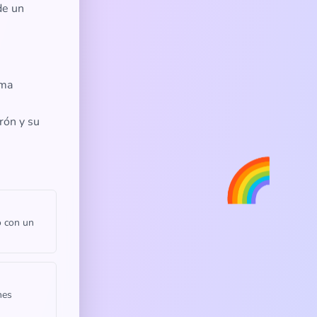
de un
rma
rón y su
🌈
o con un
nes