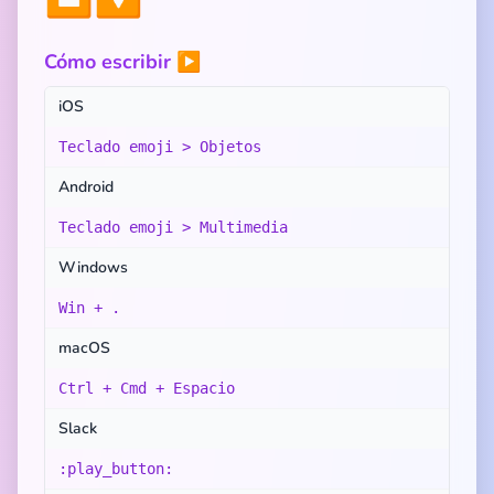
Cómo escribir ▶️
iOS
Teclado emoji > Objetos
Android
Teclado emoji > Multimedia
Windows
Win + .
macOS
Ctrl + Cmd + Espacio
Slack
:play_button: