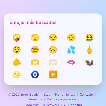
Emojis más buscados
🤪
🫣
😏
😮‍💨
🤮
😵
😵‍💫
🥺
💦
🖕
🫵
🫶
🫶🏻
🫦
🦦
🌝
🧿
▶️
© 2025 Emoji Spark
Blog
Herramientas
Contacto
Términos
Política de privacidad
Logo.surf
IP.network
QRCode.fun