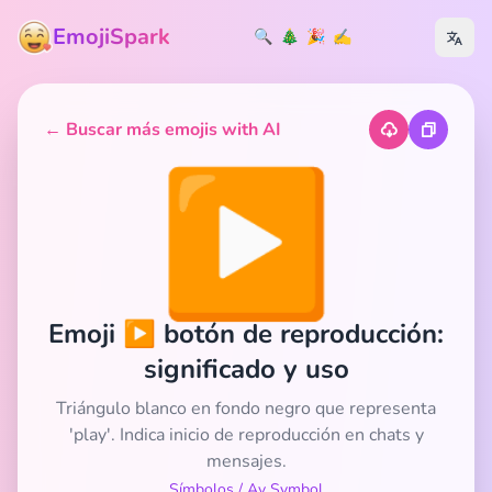
EmojiSpark
🔍
🎄
🎉
✍️
← Buscar más emojis with AI
▶️
Emoji ▶️ botón de reproducción:
significado y uso
Triángulo blanco en fondo negro que representa
'play'. Indica inicio de reproducción en chats y
mensajes.
Símbolos
/
Av Symbol