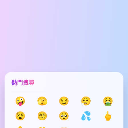
熱門搜尋
🤪
🫣
😏
😮‍💨
🤮
😵
😵‍💫
🥺
💦
🖕