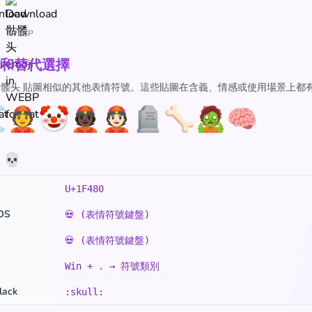
WEBP
和替代選擇
 骷髅头 貼圖相似的其他表情符號。這些貼圖在含義、情感或使用場景上都
️
👲
🤡
👲🏿
👲🏻
🪦
🦴
🧟
🧠
💀
U+1F480
cOS
💀 (表情符號鍵盤)
💀 (表情符號鍵盤)
Win + . → 符號類別
lack
:skull: