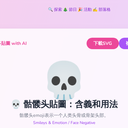
🔍
探索
🎄
節日
🎉
活動
✍️
部落格
圖 with AI
下載SVG
💀
💀 骷髅头貼圖：含義和用法
骷髅头emoji表示一个人类头骨或骨架头部。
Smileys & Emotion
/
Face Negative