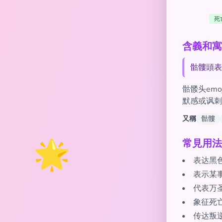
死
含義和寓意
骷髏頭表
骷髅头em
默感或讽刺
又稱
骷髏
🌟
常見用法
表达黑
表示某
代表万
象征死
传达叛