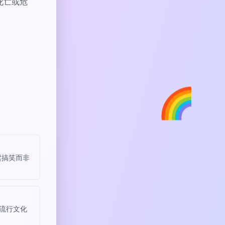
表死亡或危
🌈
鬆搞笑而非
路流行文化