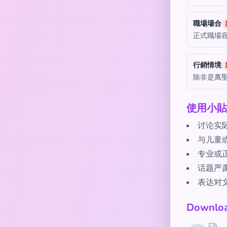
職場場合
正式職場
行銷情境
除非是萬
使用小貼
讨论实
与儿童
专业或
话题严
表达对
Downl