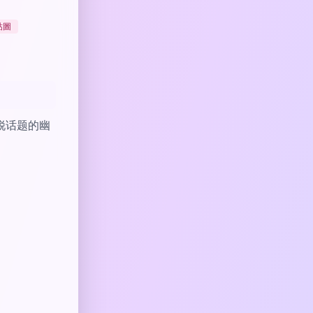
貼圖
锐话题的幽