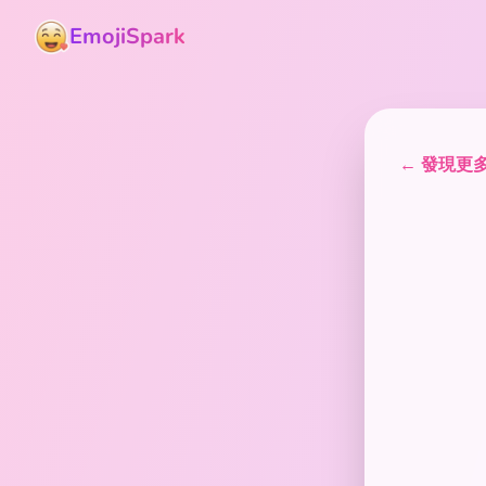
EmojiSpark
← 發現更多貼