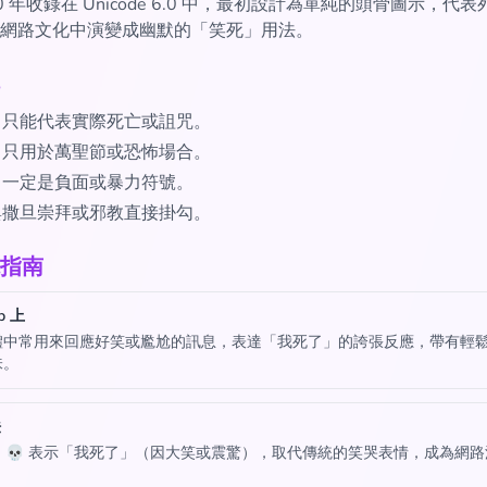
010 年收錄在 Unicode 6.0 中，最初設計為單純的頭骨圖示，代
網路文化中演變成幽默的「笑死」用法。
 只能代表實際死亡或詛咒。
 只用於萬聖節或恐怖場合。
 一定是負面或暴力符號。
 與撒旦崇拜或邪教直接掛勾。
指南
p 上
體中常用來回應好笑或尷尬的訊息，表達「我死了」的誇張反應，帶有輕
味。
法
用 💀 表示「我死了」（因大笑或震驚），取代傳統的笑哭表情，成為網
。