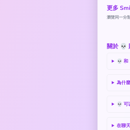
更多 Smi
瀏覽同一分類
關於 
💀 
為什麼
💀 
在聊天