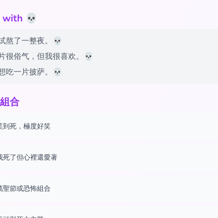
ith 💀
试熬了一整夜。💀
片很俗气，但我很喜欢。💀
想吃一片披萨。💀
組合
笑到死，極度好笑
我死了但心裡還愛著
萬聖節或恐怖組合