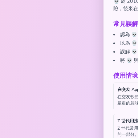
💀 於 2
險，後來在
常見誤解
認為 
以為 
誤解 
將 💀
使用情境
在交友 Ap
在交友軟
嚴肅的意
Z 世代用
Z 世代常
的一部分