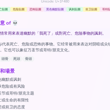
Unicode: U+1F480
亡貼圖
危险貼圖
恐怖貼圖
黑色幽默貼圖
讽刺貼圖
前卫貼圖
哥特
 of 💀
情常用來表達幽默的「我死了」或對死亡、危險事物的諷刺。
oji代表死亡、危险或恐怖的事物。它经常被用来表达对阴暗或尖
。它也可以象征万圣节或哥特/朋克文化。
頭骨
死頭
骨頭
和場景
色幽默或讽刺
事危险或有风险
圣节或哥特/朋克主题
亡或生命的有限性
逆或前卫的态度