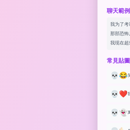
聊天範例 w
我为了考
那部恐怖
我现在超
常見貼圖
💀😂
💀❤️
💀👻