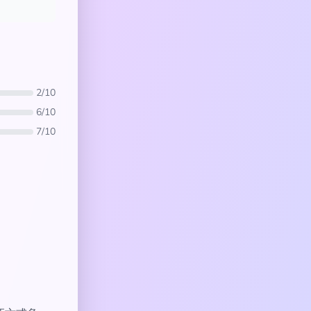
2/10
6/10
7/10