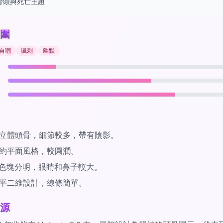
骨頭與死亡主題
圍
自嘲
諷刺
幽默
 立體頭骨，細節較多，帶有陰影。
約平面風格，較圓潤。
色塊分明，眼睛和鼻子較大。
平二維設計，線條簡單。
源