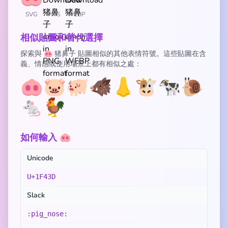
SVG
PNG
WEBP
相似貼圖和替代選擇
探索與 🐽 猪鼻子 貼圖相似的其他表情符號。這些貼圖在含
義、情感或使用場景上都有相似之處：
🐽
🐷
🐖
🐗
👃
🐮
🐄
🐌
🐁
🐓
如何輸入 🐽
Unicode
U+1F43D
Slack
:pig_nose: