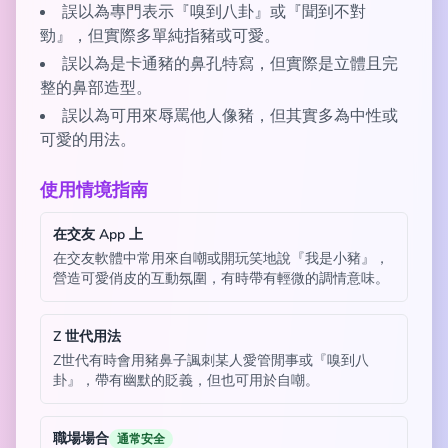
誤以為專門表示『嗅到八卦』或『聞到不對
勁』，但實際多單純指豬或可愛。
誤以為是卡通豬的鼻孔特寫，但實際是立體且完
整的鼻部造型。
誤以為可用來辱罵他人像豬，但其實多為中性或
可愛的用法。
使用情境指南
在交友 App 上
在交友軟體中常用來自嘲或開玩笑地說『我是小豬』，
營造可愛俏皮的互動氛圍，有時帶有輕微的調情意味。
Z 世代用法
Z世代有時會用豬鼻子諷刺某人愛管閒事或『嗅到八
卦』，帶有幽默的貶義，但也可用於自嘲。
職場場合
通常安全