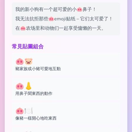
我的新小狗有一个超可爱的小🐽鼻子！
我无法抗拒那些🐽emoji贴纸 – 它们太可爱了！
在🐽农场里和动物们一起享受慵懒的一天。
常見貼圖組合
🐽🐷
豬家族或小豬可愛地互動
🐽👃
用鼻子聞東西的動作
🐽🍽️
像豬一樣開心地吃東西