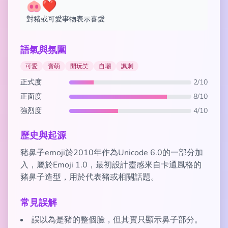
🐽❤️
對豬或可愛事物表示喜愛
語氣與氛圍
可愛
賣萌
開玩笑
自嘲
諷刺
正式度
2/10
正面度
8/10
強烈度
4/10
歷史與起源
豬鼻子emoji於2010年作為Unicode 6.0的一部分加
入，屬於Emoji 1.0，最初設計靈感來自卡通風格的
豬鼻子造型，用於代表豬或相關話題。
常見誤解
誤以為是豬的整個臉，但其實只顯示鼻子部分。