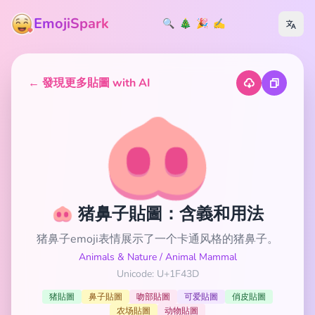
EmojiSpark
🔍
🎄
🎉
✍️
← 發現更多貼圖 with AI
🐽
🐽 猪鼻子貼圖：含義和用法
猪鼻子emoji表情展示了一个卡通风格的猪鼻子。
Animals & Nature
/
Animal Mammal
Unicode: U+1F43D
猪貼圖
鼻子貼圖
吻部貼圖
可爱貼圖
俏皮貼圖
农场貼圖
动物貼圖