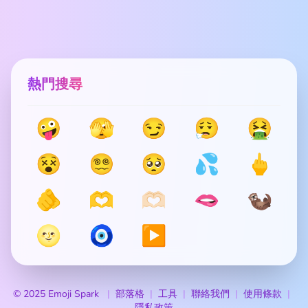
熱門搜尋
🤪
🫣
😏
😮‍💨
🤮
😵
😵‍💫
🥺
💦
🖕
🫵
🫶
🫶🏻
🫦
🦦
🌝
🧿
▶️
© 2025 Emoji Spark
部落格
工具
聯絡我們
使用條款
隱私政策