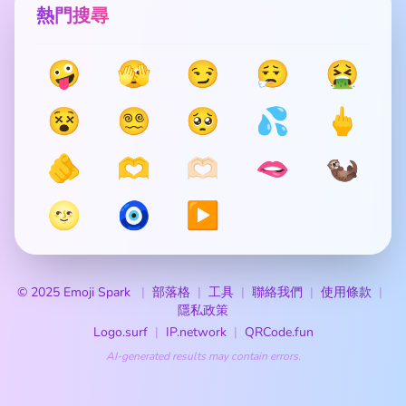
熱門搜尋
🤪
🫣
😏
😮‍💨
🤮
😵
😵‍💫
🥺
💦
🖕
🫵
🫶
🫶🏻
🫦
🦦
🌝
🧿
▶️
© 2025 Emoji Spark
部落格
工具
聯絡我們
使用條款
隱私政策
Logo.surf
IP.network
QRCode.fun
AI-generated results may contain errors.