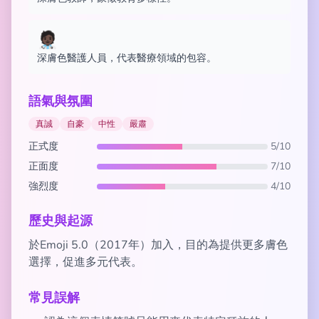
🧑🏿‍⚕️
深膚色醫護人員，代表醫療領域的包容。
語氣與氛圍
真誠
自豪
中性
嚴肅
正式度
5/10
正面度
7/10
強烈度
4/10
歷史與起源
於Emoji 5.0（2017年）加入，目的為提供更多膚色
選擇，促進多元代表。
常見誤解