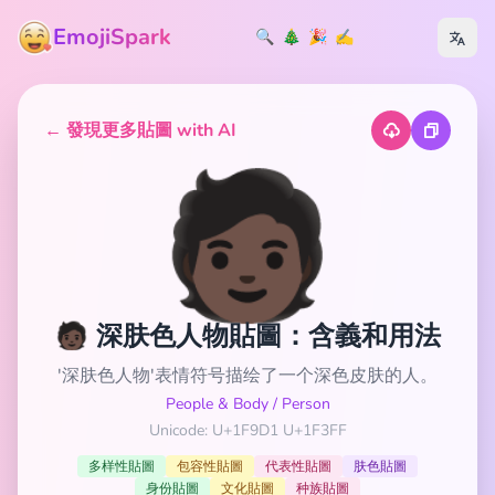
EmojiSpark
🔍
🎄
🎉
✍️
← 發現更多貼圖 with AI
🧑🏿
🧑🏿 深肤色人物貼圖：含義和用法
'深肤色人物'表情符号描绘了一个深色皮肤的人。
People & Body
/
Person
Unicode: U+1F9D1 U+1F3FF
多样性貼圖
包容性貼圖
代表性貼圖
肤色貼圖
身份貼圖
文化貼圖
种族貼圖