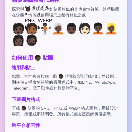
相似貼圖和替代選擇
探索與 🧑🏿 深肤色人物 貼圖相似的其他表情符號。這些貼圖
在含義、情感或使用場景上都有相似之處：
🧑🏿
🧑🏾
🧍🏿
🧑🏿‍🦳
👨🏿
🧑🏻
🧑🏿‍🦱
👱🏿
👩🏿
🧔🏿
如何使用 🧑🏿 貼圖
複製和貼上
點擊上方的複製按鈕，將 🧑🏿 貼圖複製到剪貼簿，然後貼上
到任何支援表情符號的應用程式中，如LINE、WhatsApp、
Telegram、電子郵件或社群媒體平台。
下載圖片格式
下載 🧑🏿 貼圖的 SVG、PNG 或 WebP 格式圖片，用於設計
專案、簡報或網站開發。所有格式都支援高解析度顯示。
跨平台相容性