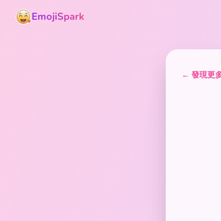
EmojiSpark
← 發現更多貼