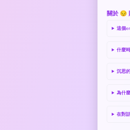
關於 
這個e
什麼
沉思
為什麼
在對話