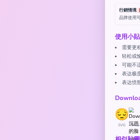
行銷情境
品牌使用
使用小貼
需要更
轻松或
可能不
表达极度
表达愤怒
Downl
SVG
PNG
相似貼圖