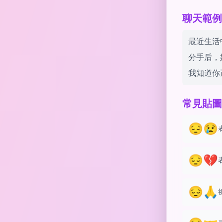
聊天範例 w
最近生活
分手后，
我知道你
常見貼圖
😔😢
😔💔
😔🙏