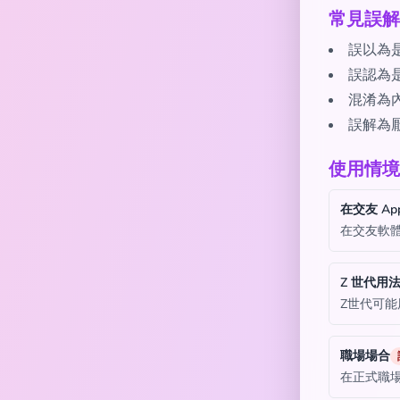
常見誤解
誤以為
誤認為
混淆為
誤解為
使用情境
在交友 Ap
在交友軟
Z 世代用
Z世代可
職場場合
在正式職