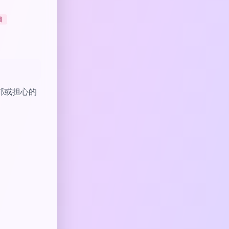
圖
郁或担心的