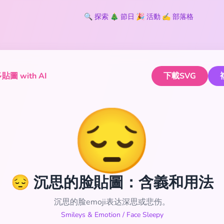
🔍
探索
🎄
節日
🎉
活動
✍️
部落格
圖 with AI
下載SVG
😔
😔 沉思的脸貼圖：含義和用法
沉思的脸emoji表达深思或悲伤。
Smileys & Emotion
/
Face Sleepy