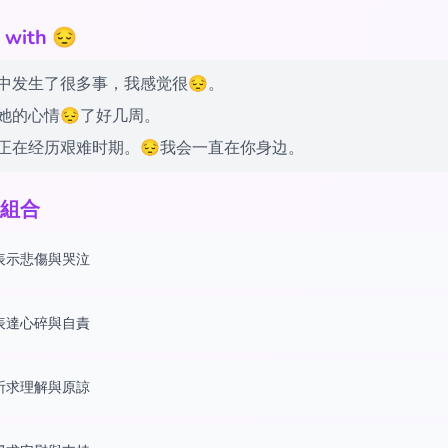
ith 😔
中发生了很多事，我感觉很😔。
她的心情😔了好几周。
正在经历艰难时期。😔我会一直在你身边。
組合
表示悲傷與哭泣
表達心碎與自責
祈求理解與原諒