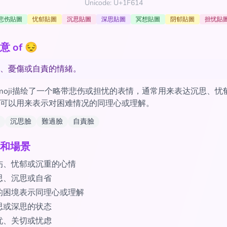
Unicode: U+1F614
悲伤貼圖
忧郁貼圖
沉思貼圖
深思貼圖
冥想貼圖
阴郁貼圖
担忧貼
 of 😔
、憂傷或自責的情緒。
moji描绘了一个略带悲伤或担忧的表情，通常用来表达沉思、忧
可以用来表示对困难情况的同理心或理解。
沉思臉
難過臉
自責臉
和場景
伤、忧郁或沉重的心情
思、沉思或自省
的困境表示同理心或理解
思或深思的状态
忧、关切或忧虑