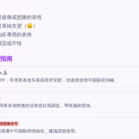
是疲倦或想睡的表情
是單純失望（😞）
內疚專用的表情
厭惡或不悅
指南
p 上
體中，常用來表達失落或尋求安慰，但過度使用可能顯得消極。
法
能用來表達輕微的沮喪或自我調侃，帶有諷刺意味。
請謹慎使用
場溝通中可能顯得情緒化，建議謹慎使用。