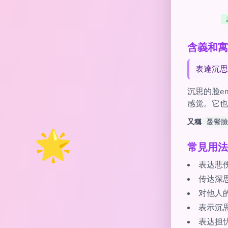
含義和寓意
表達沉思
沉思的脸e
感觉。它也
又稱
憂鬱臉
🌟
常見用法
表达悲
传达深
对他人
表示沉
表达担