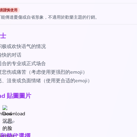
請謹慎使用
可能傳達憂傷或自省形象，不適用於歡樂主題的行銷。
士
积极或欢快语气的情况
愉快的对话
适合的专业或正式场合
悲伤或痛苦（考虑使用更强烈的emoji）
、沮丧或负面情绪（使用更合适的emoji）
oad 貼圖圖片
WEBP
和替代選擇