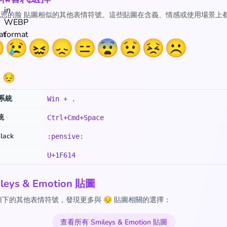
 沉思的脸 貼圖相似的其他表情符號。這些貼圖在含義、情感或使用場景上

😢
😖
😞
😑
😨
😟
😣
☹️
😔
s系統
Win + .
統
Ctrl+Cmd+Space
lack
:pensive:
U+1F614
leys & Emotion 貼圖
下的其他表情符號，發現更多與 😔 貼圖相關的選擇：
查看所有 Smileys & Emotion 貼圖