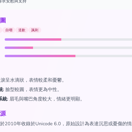
尋求安慰與支持
圍
自嘲
道歉
諷刺
淚呈水滴狀，表情較柔和憂鬱。
統:
臉型較圓，表情更為中性。
系統:
眉毛與嘴巴角度較大，情緒更明顯。
源
2010年收錄於Unicode 6.0，原始設計為表達沉思或憂傷的