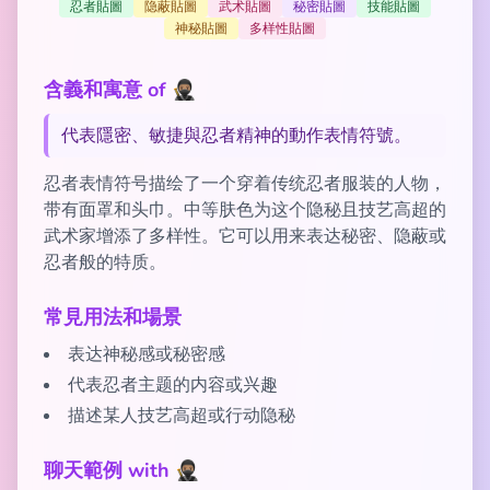
忍者貼圖
隐蔽貼圖
武术貼圖
秘密貼圖
技能貼圖
神秘貼圖
多样性貼圖
含義和寓意 of 🥷🏽
代表隱密、敏捷與忍者精神的動作表情符號。
忍者表情符号描绘了一个穿着传统忍者服装的人物，
带有面罩和头巾。中等肤色为这个隐秘且技艺高超的
武术家增添了多样性。它可以用来表达秘密、隐蔽或
忍者般的特质。
常見用法和場景
表达神秘感或秘密感
代表忍者主题的内容或兴趣
描述某人技艺高超或行动隐秘
聊天範例 with 🥷🏽