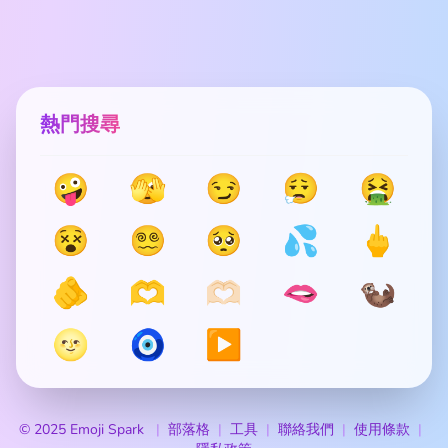
熱門搜尋
🤪
🫣
😏
😮‍💨
🤮
😵
😵‍💫
🥺
💦
🖕
🫵
🫶
🫶🏻
🫦
🦦
🌝
🧿
▶️
© 2025 Emoji Spark
部落格
工具
聯絡我們
使用條款