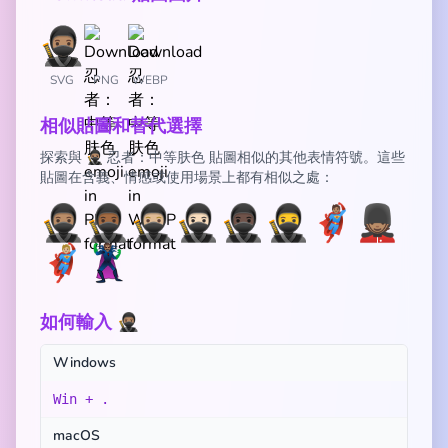
SVG
PNG
WEBP
相似貼圖和替代選擇
探索與 🥷🏽 忍者：中等肤色 貼圖相似的其他表情符號。這些
貼圖在含義、情感或使用場景上都有相似之處：
🥷🏽
🥷🏾
🥷🏼
🥷🏻
🥷🏿
🥷
🦸🏽
💂🏽
🦸🏼
🦹🏽
如何輸入 🥷🏽
Windows
Win + .
macOS