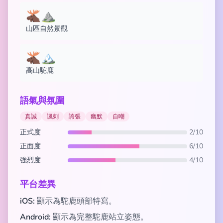
🫎⛰️
山區自然景觀
🫎🏔️
高山駝鹿
語氣與氛圍
真誠
諷刺
誇張
幽默
自嘲
正式度
2/10
正面度
6/10
強烈度
4/10
平台差異
iOS:
顯示為駝鹿頭部特寫。
Android:
顯示為完整駝鹿站立姿態。