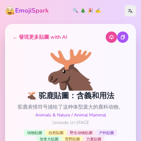
EmojiSpark
🔍
🎄
🎉
✍️
← 發現更多貼圖 with AI
🫎
🫎 驼鹿貼圖：含義和用法
驼鹿表情符号描绘了这种体型庞大的鹿科动物。
Animals & Nature
/
Animal Mammal
Unicode: U+1FACE
动物貼圖
自然貼圖
野生动物貼圖
户外貼圖
加拿大貼圖
荒野貼圖
力量貼圖