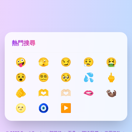
熱門搜尋
🤪
🫣
😏
😮‍💨
🤮
😵
😵‍💫
🥺
💦
🖕
🫵
🫶
🫶🏻
🫦
🦦
🌝
🧿
▶️