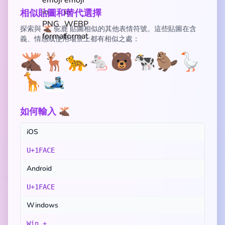
相似貼圖和替代選擇
探索與 🫎 驼鹿 貼圖相似的其他表情符號。這些貼圖在含
義、情感或使用場景上都有相似之處：
🫎
🦌
🐆
🐁
🐻
🐄
🦫
🪿
🦒
🎿
如何輸入 🫎
iOS
U+1FACE
Android
U+1FACE
Windows
Win + .