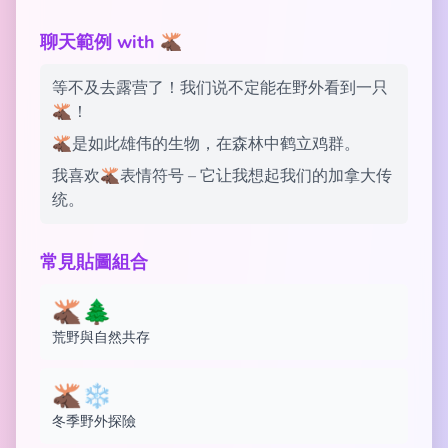
聊天範例 with 🫎
等不及去露营了！我们说不定能在野外看到一只
🫎！
🫎是如此雄伟的生物，在森林中鹤立鸡群。
我喜欢🫎表情符号 – 它让我想起我们的加拿大传
统。
常見貼圖組合
🫎🌲
荒野與自然共存
🫎❄️
冬季野外探險