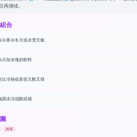
后再继续。
組合
表示寒冷冬天或冰雪天氣
表示加冰塊的飲料
對比冷熱或形容又酷又辣
強調冰涼或酷炫感
圍
誇張