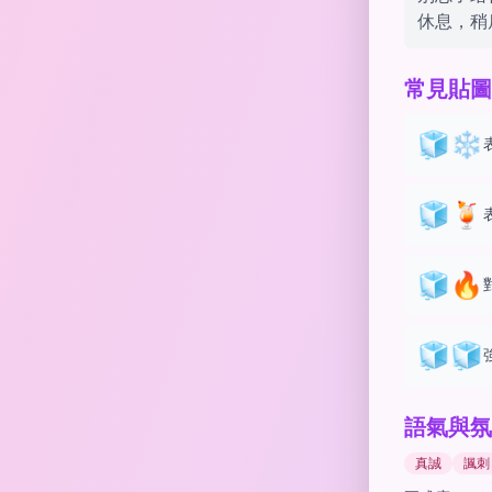
休息，稍
常見貼圖
🧊❄️
🧊🍹
🧊🔥
🧊🧊
語氣與氛
真誠
諷刺