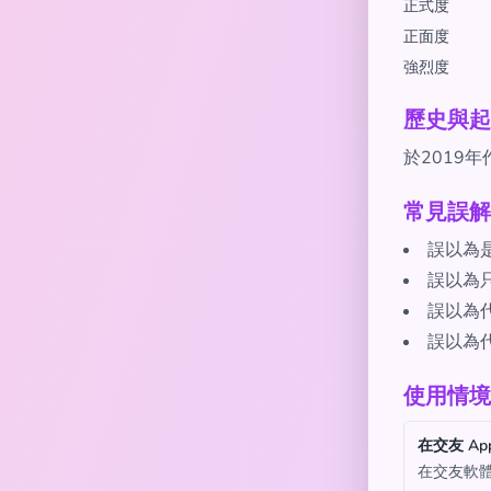
正式度
正面度
強烈度
歷史與起
於2019年
常見誤解
誤以為
誤以為
誤以為
誤以為
使用情境
在交友 Ap
在交友軟