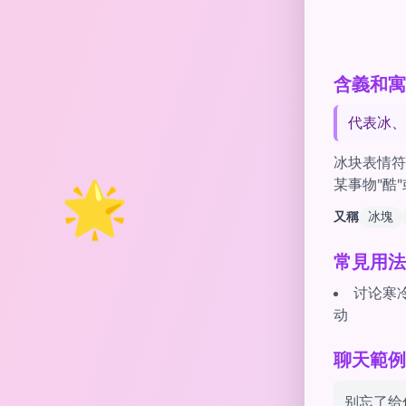
含義和寓意
代表冰、
冰块表情符
🌟
某事物"酷
又稱
冰塊
常見用法
讨论寒冷
动
聊天範例 w
别忘了给你