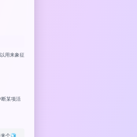
以用来象征
中断某项活
来个🧊