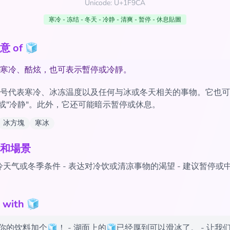
Unicode: U+1F9CA
寒冷 - 冻结 - 冬天 - 冷静 - 清爽 - 暂停 - 休息貼圖
 of 🧊
寒冷、酷炫，也可表示暫停或冷靜。
号代表寒冷、冰冻温度以及任何与冰或冬天相关的事物。它也可
"或"冷静"。此外，它还可能暗示暂停或休息。
冰方塊
寒冰
和場景
天气或冬季条件 - 表达对冷饮或清凉事物的渴望 - 建议暂停或
ith 🧊
的饮料加个🧊！ - 湖面上的🧊已经厚到可以滑冰了。 - 让我们