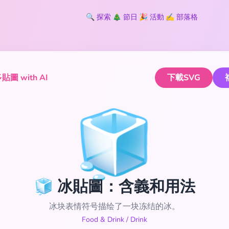
🔍
探索
🎄
節日
🎉
活動
✍️
部落格
圖 with AI
下載SVG
🧊
🧊 冰貼圖：含義和用法
冰块表情符号描绘了一块冻结的冰。
Food & Drink
/
Drink