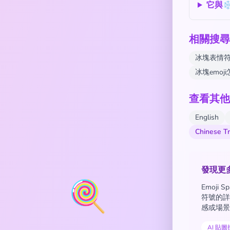
它與❄
相關搜尋
冰塊表情
冰塊emoj
查看其他
English
Chinese T
發現更
🍭
Emoji
符號的詳
感或場景
AI 貼