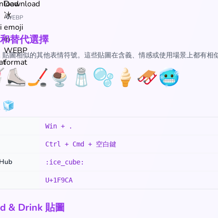
WEBP
和替代選擇
 冰 貼圖相似的其他表情符號。這些貼圖在含義、情感或使用場景上都有相

⛸️
🏒
🍨
🧂
🫧
🍦
🛷
🥶
🧊
Win + .
Ctrl + Cmd + 空白鍵
tHub
:ice_cube:
U+1F9CA
d & Drink 貼圖