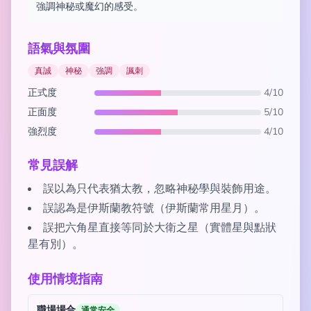
強調神秘或魔幻的感受。
語氣與氛圍
真誠
神秘
強調
諷刺
正式度
4/10
正面度
5/10
強烈度
4/10
常見誤解
誤以為只代表猶太教，忽略神秘學與裝飾用途。
誤認為是伊斯蘭教符號（伊斯蘭常用星月）。
誤把六角星直接等同於大衛之星（實體星與點狀
星有別）。
使用情境指南
職場場合
通常安全