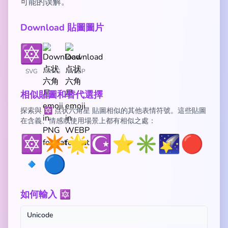
可能的误解。
Download 貼圖圖片
SVG
PNG
WEBP
相似貼圖和替代選擇
探索與 🔯 点状六角星 貼圖相似的其他表情符號。這些貼圖
在含義、情感或使用場景上都有相似之處：
🔯
✴️
🌟
☪️
⭐
✳️
🌠
🔴
🔹
🔵
如何輸入 🔯
Unicode