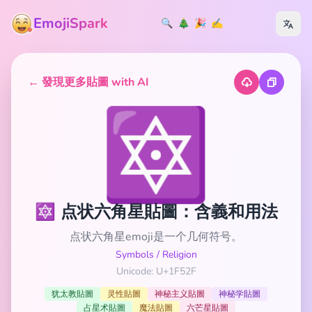
EmojiSpark
🔍
🎄
🎉
✍️
← 發現更多貼圖 with AI
🔯
🔯 点状六角星貼圖：含義和用法
点状六角星emoji是一个几何符号。
Symbols
/
Religion
Unicode: U+1F52F
犹太教貼圖
灵性貼圖
神秘主义貼圖
神秘学貼圖
占星术貼圖
魔法貼圖
六芒星貼圖