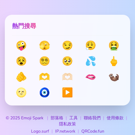
熱門搜尋
🤪
🫣
😏
😮‍💨
🤮
😵
😵‍💫
🥺
💦
🖕
🫵
🫶
🫶🏻
🫦
🦦
🌝
🧿
▶️
© 2025 Emoji Spark
部落格
工具
聯絡我們
使用條款
隱私政策
Logo.surf
IP.network
QRCode.fun