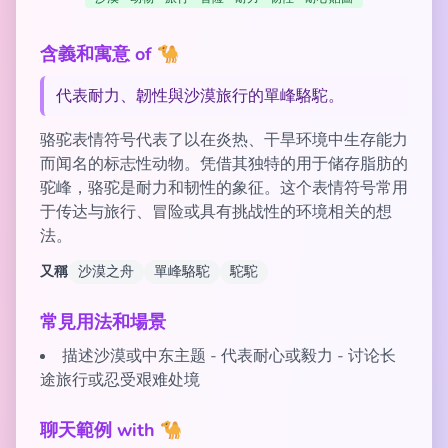
含義和寓意 of 🐪
代表耐力、韌性與沙漠旅行的單峰駱駝。
骆驼表情符号代表了以在炎热、干旱环境中生存能力
而闻名的标志性动物。凭借其独特的用于储存脂肪的
驼峰，骆驼是耐力和韧性的象征。这个表情符号常用
于传达与旅行、冒险或具有挑战性的环境相关的想
法。
又稱
沙漠之舟
單峰駱駝
駝駝
常見用法和場景
描述沙漠或中东主题 - 代表耐心或毅力 - 讨论长
途旅行或忍受艰难处境
聊天範例 with 🐪