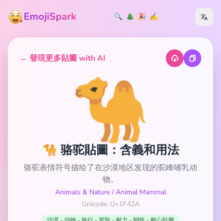
EmojiSpark
🔍
🎄
🎉
✍️
← 發現更多貼圖 with AI
🐪
🐪 骆驼貼圖：含義和用法
骆驼表情符号描绘了在沙漠地区发现的驼峰哺乳动
物。
Animals & Nature
/
Animal Mammal
Unicode: U+1F42A
沙漠 - 动物 - 旅行 - 冒险 - 耐力 - 韧性 - 耐心貼圖