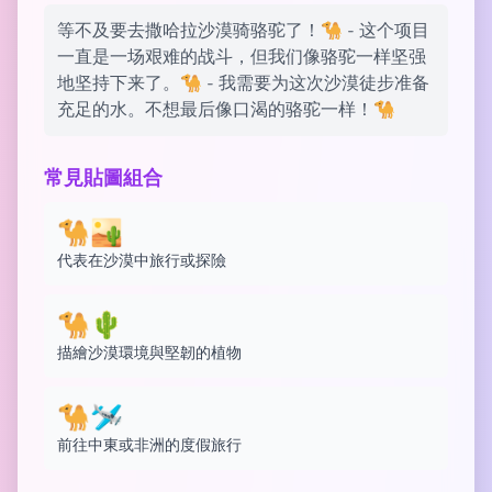
等不及要去撒哈拉沙漠骑骆驼了！🐪 - 这个项目
一直是一场艰难的战斗，但我们像骆驼一样坚强
地坚持下来了。🐪 - 我需要为这次沙漠徒步准备
充足的水。不想最后像口渴的骆驼一样！🐪
常見貼圖組合
🐪🏜️
代表在沙漠中旅行或探險
🐪🌵
描繪沙漠環境與堅韌的植物
🐪🛩️
前往中東或非洲的度假旅行