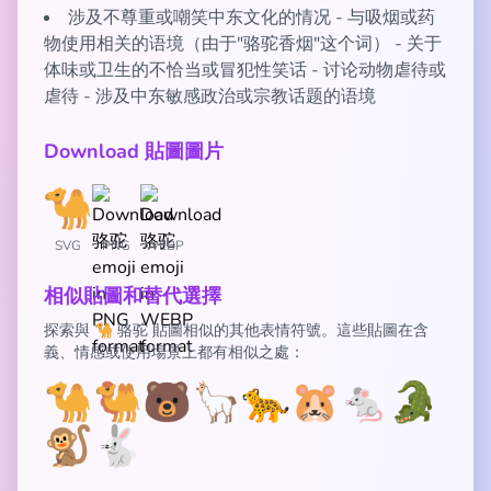
涉及不尊重或嘲笑中东文化的情况 - 与吸烟或药
物使用相关的语境（由于"骆驼香烟"这个词） - 关于
体味或卫生的不恰当或冒犯性笑话 - 讨论动物虐待或
虐待 - 涉及中东敏感政治或宗教话题的语境
Download 貼圖圖片
SVG
PNG
WEBP
相似貼圖和替代選擇
探索與 🐪 骆驼 貼圖相似的其他表情符號。這些貼圖在含
義、情感或使用場景上都有相似之處：
🐪
🐫
🐻
🦙
🐆
🐹
🐁
🐊
🐒
🐇