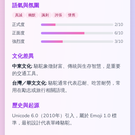
語氣與氛圍
真誠
幽默
諷刺
誇張
懷舊
正式度
2/10
正面度
6/10
強烈度
3/10
文化差異
中東文化:
駱駝象徵財富、傳統與生存智慧，是重要
的交通工具。
台灣／華文文化:
駱駝通常代表忍耐、吃苦耐勞，常
用在勵志或旅行相關語境。
歷史與起源
Unicode 6.0（2010年）引入，屬於 Emoji 1.0 標
準，最初設計代表單峰駱駝。