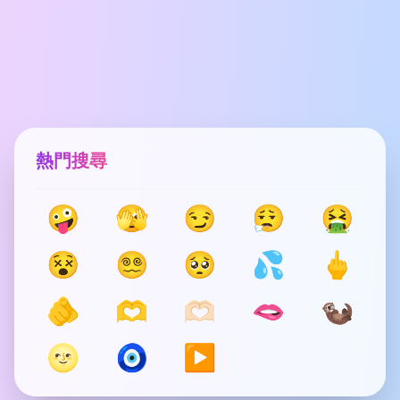
熱門搜尋
🤪
🫣
😏
😮‍💨
🤮
😵
😵‍💫
🥺
💦
🖕
🫵
🫶
🫶🏻
🫦
🦦
🌝
🧿
▶️