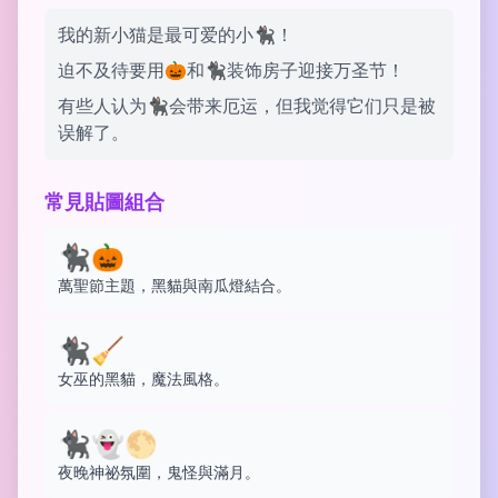
我的新小猫是最可爱的小🐈‍⬛！
迫不及待要用🎃和🐈‍⬛装饰房子迎接万圣节！
有些人认为🐈‍⬛会带来厄运，但我觉得它们只是被
误解了。
常見貼圖組合
🐈‍⬛🎃
萬聖節主題，黑貓與南瓜燈結合。
🐈‍⬛🧹
女巫的黑貓，魔法風格。
🐈‍⬛👻🌕
夜晚神祕氛圍，鬼怪與滿月。