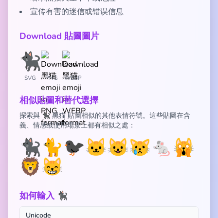
宣传有害的迷信或错误信息
Download 貼圖圖片
SVG
PNG
WEBP
相似貼圖和替代選擇
探索與 🐈‍⬛ 黑猫 貼圖相似的其他表情符號。這些貼圖在含
義、情感或使用場景上都有相似之處：
🐈‍⬛
🐈
🐦‍⬛
🐱
😺
😿
🐁
🙀
🦁
😸
如何輸入 🐈‍⬛
Unicode