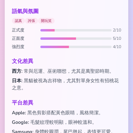
語氣與氛圍
認真
誇張
開玩笑
正式度
2/10
正面度
5/10
強烈度
4/10
文化差異
西方:
常與厄運、巫術聯想，尤其是萬聖節時期。
日本:
黑貓被視為吉祥物，尤其對單身女性有招桃花
之意。
平台差異
Apple:
黑色剪影搭配黃色眼睛，風格簡潔。
Google:
毛髮紋理較明顯，眼神較溫和。
Samsung:
身體較圓潤，尾巴翹起，表情更可愛。