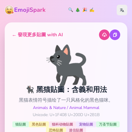
EmojiSpark
🔍
🎄
🎉
✍️
← 發現更多貼圖 with AI
🐈‍⬛
🐈‍⬛ 黑猫貼圖：含義和用法
黑猫表情符号描绘了一只风格化的黑色猫咪。
Animals & Nature
/
Animal Mammal
Unicode: U+1F408 U+200D U+2B1B
猫貼圖
黑色貼圖
猫科动物貼圖
宠物貼圖
万圣节貼圖
恐怖貼圖
迷信貼圖