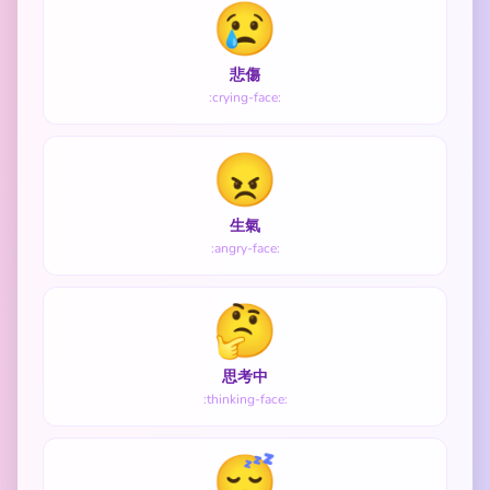
😢
悲傷
:crying-face:
😠
生氣
:angry-face:
🤔
思考中
:thinking-face:
😴