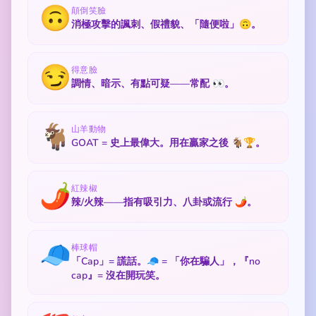
🙃
顛倒笑臉
消極攻擊的諷刺、假禮貌、「隨便啦」🙃。
😏
得意臉
調情、暗示、有點可疑——常配 👀。
🐐
山羊動物
GOAT = 史上最偉大。用在贏家之後 🐐🏆。
🌶️
紅辣椒
辣/火辣——指有吸引力、八卦或流行 🌶️。
🧢
棒球帽
「Cap」= 謊話。🧢 = 「你在騙人」，『no
cap』= 沒在開玩笑。