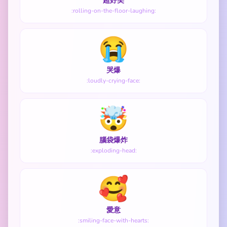
超好笑
:rolling-on-the-floor-laughing:
😭
哭爆
:loudly-crying-face:
🤯
腦袋爆炸
:exploding-head:
🥰
愛意
:smiling-face-with-hearts: