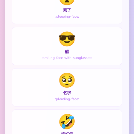
累了
:sleeping-face:
😎
酷
:smiling-face-with-sunglasses:
🥺
乞求
:pleading-face:
🤣