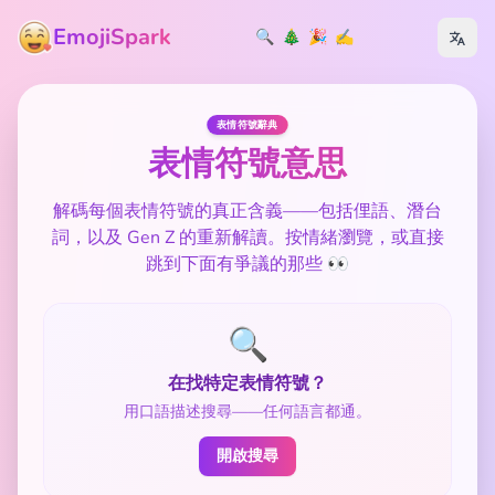
EmojiSpark
🔍
🎄
🎉
✍️
表情符號辭典
表情符號意思
解碼每個表情符號的真正含義——包括俚語、潛台
詞，以及 Gen Z 的重新解讀。按情緒瀏覽，或直接
跳到下面有爭議的那些 👀
🔍
在找特定表情符號？
用口語描述搜尋——任何語言都通。
開啟搜尋