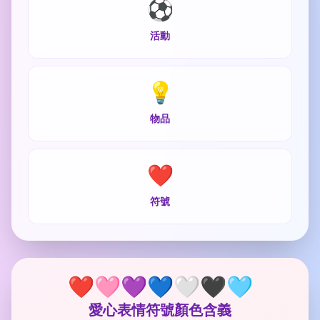
⚽
活動
💡
物品
❤️
符號
❤️🩷💜💙🤍🖤🩵
愛心表情符號顏色含義