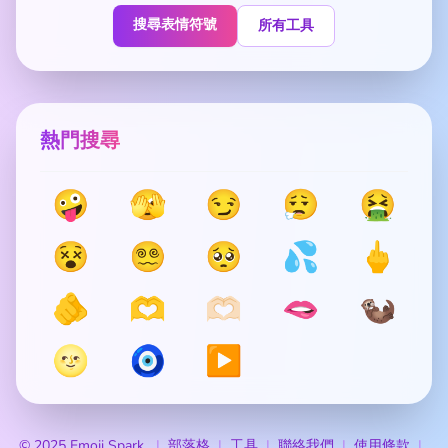
搜尋表情符號
所有工具
熱門搜尋
🤪
🫣
😏
😮‍💨
🤮
😵
😵‍💫
🥺
💦
🖕
🫵
🫶
🫶🏻
🫦
🦦
🌝
🧿
▶️
© 2025 Emoji Spark
部落格
工具
聯絡我們
使用條款