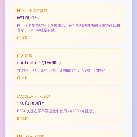
HTML 十進位實體
&#128512;
同一個表情符號的十進位表示。在可能無法直接顯示表情符號的
舊版 HTML 中總是有效。
複製
CSS 跳脫
content: "\1F600";
在 CSS 引號字串中，使用 \1F600 跳脫（沒有 #x 前綴）。
複製
JAVASCRIPT / JSON
"\u{1F600}"
ES6+ 支援在字串字面量中使用 \u{1F600} 跳脫。
複製
URL 百分比編碼