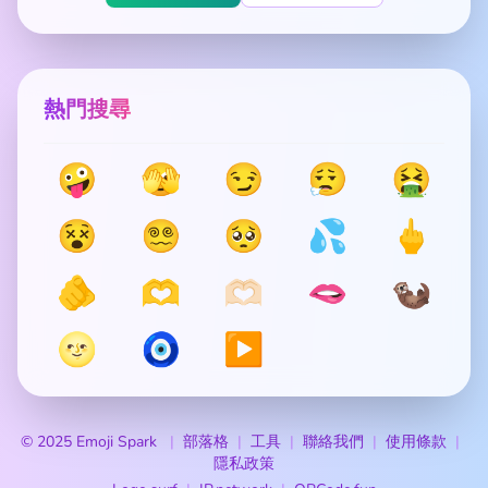
熱門搜尋
🤪
🫣
😏
😮‍💨
🤮
😵
😵‍💫
🥺
💦
🖕
🫵
🫶
🫶🏻
🫦
🦦
🌝
🧿
▶️
© 2025 Emoji Spark
部落格
工具
聯絡我們
使用條款
隱私政策