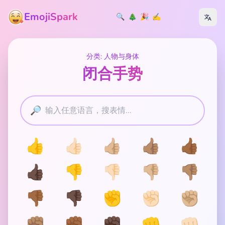
EmojiSpark
🔍
🎄
🎉
✍️
分类: 人物与身体
闭合手势
🔎
👍
👍🏻
👍🏼
👍🏽
👍🏾
👍🏿
👎
👎🏻
👎🏼
👎🏽
👎🏾
👎🏿
✊
✊🏻
✊🏼
✊🏽
✊🏾
✊🏿
👊
👊🏻