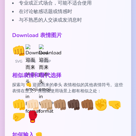
专业或正式场合，可能不适合使用
在讨论敏感话题或情感时
与不熟悉的人交谈或发消息时
Download 表情图片
SVG
PNG
WEBP
相似表情和替代选择
探索与 👊 迎面而来的拳头 表情相似的其他表情符号。这些
表情在含义、情感或使用场景上都有相似之处：
👊
👊🏻
👊🏼
👊🏽
👊🏿
👊🏾
✊
🤜
🤛
🥊
如何输入 👊