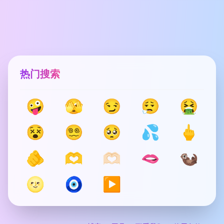
热门搜索
🤪
🫣
😏
😮‍💨
🤮
😵
😵‍💫
🥺
💦
🖕
🫵
🫶
🫶🏻
🫦
🦦
🌝
🧿
▶️