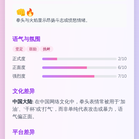
👊🔥
拳头与火焰显示昂扬斗志或愤怒情绪。
语气与氛围
坚定
鼓励
挑衅
正式度
2/10
正面度
6/10
强烈度
7/10
文化差异
中国大陆:
在中国网络文化中，拳头表情常被用于‘加
油’、‘干杯’或‘打气’，而非单纯代表攻击或暴力，语
气偏正面。
平台差异