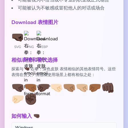
可能被视为不恰当或不专业的职业或正式场合
可能被认为不敏感或冒犯他人的对话或场合
Download 表情图片
SVG
PNG
WEBP
相似表情和替代选择
探索与 🤜🏿 右拳：深色皮肤 表情相似的其他表情符号。这些
表情在含义、情感或使用场景上都有相似之处：
🤜🏿
🤜🏾
🤛🏿
🤜🏻
🤜🏽
🤜🏼
🤛🏾
👊🏿
🤛🏻
✊🏿
如何输入 🤜🏿
Windows