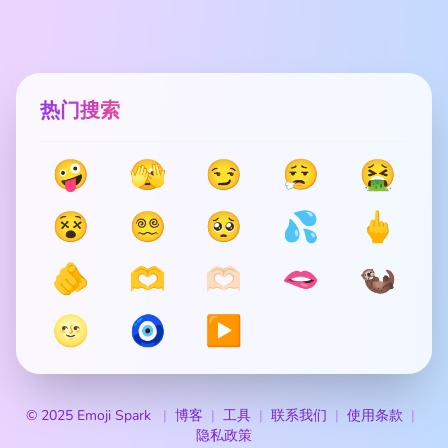
热门搜索
🤪
🫣
😏
😮‍💨
🤮
😵
😵‍💫
🥺
💦
🖕
🫵
🫶
🫶🏻
🫦
🦦
🌝
🧿
▶️
© 2025 Emoji Spark
博客
工具
联系我们
使用条款
隐私政策