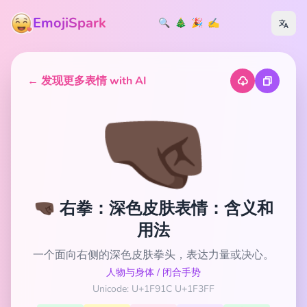
EmojiSpark
🔍
🎄
🎉
✍️
← 发现更多表情 with AI
🤜🏿
🤜🏿 右拳：深色皮肤表情：含义和
用法
一个面向右侧的深色皮肤拳头，表达力量或决心。
人物与身体
/
闭合手势
Unicode: U+1F91C U+1F3FF