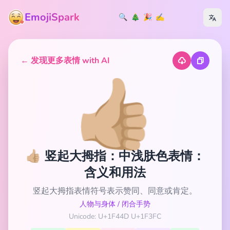
EmojiSpark
🔍
🎄
🎉
✍️
← 发现更多表情 with AI
👍🏼
👍🏼 竖起大拇指：中浅肤色表情：
含义和用法
竖起大拇指表情符号表示赞同、同意或肯定。
人物与身体
/
闭合手势
Unicode: U+1F44D U+1F3FC