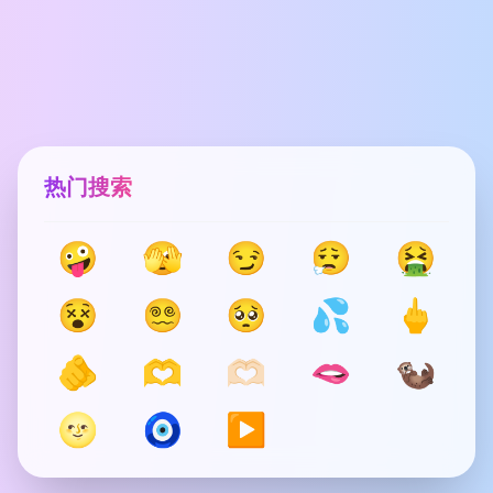
热门搜索
🤪
🫣
😏
😮‍💨
🤮
😵
😵‍💫
🥺
💦
🖕
🫵
🫶
🫶🏻
🫦
🦦
🌝
🧿
▶️