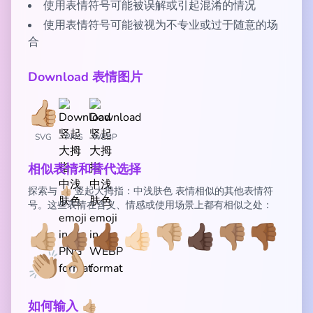
使用表情符号可能被误解或引起混淆的情况
使用表情符号可能被视为不专业或过于随意的场
合
Download 表情图片
SVG
PNG
WEBP
相似表情和替代选择
探索与 👍🏼 竖起大拇指：中浅肤色 表情相似的其他表情符
号。这些表情在含义、情感或使用场景上都有相似之处：
👍🏼
👍🏽
👍🏾
👍🏻
👎🏼
👍🏿
👎🏽
👎🏾
👏🏼
👌🏼
如何输入 👍🏼