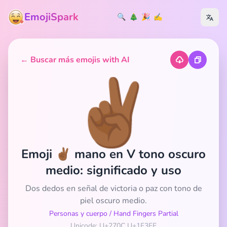
EmojiSpark
🔍
🎄
🎉
✍️
← Buscar más emojis with AI
✌🏾
Emoji ✌🏾 mano en V tono oscuro
medio: significado y uso
Dos dedos en señal de victoria o paz con tono de
piel oscuro medio.
Personas y cuerpo
/
Hand Fingers Partial
Unicode: U+270C U+1F3FE