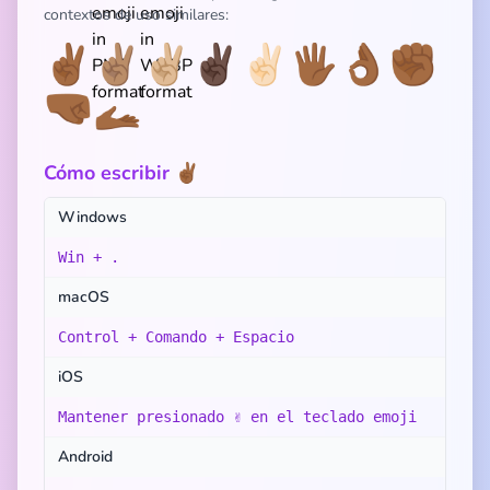
contextos de uso similares:
✌🏾
✌🏽
✌🏼
✌🏿
✌🏻
🖐🏾
👌🏾
✊🏾
🤜🏾
🫴🏾
Cómo escribir ✌🏾
Windows
Win + .
macOS
Control + Comando + Espacio
iOS
Mantener presionado ✌️ en el teclado emoji
Android