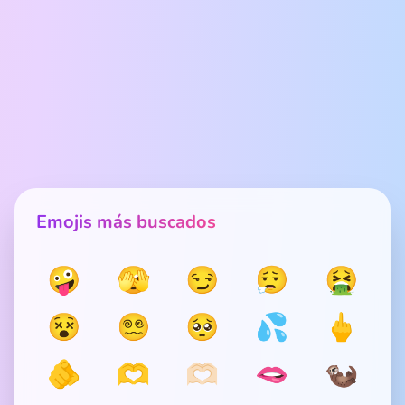
Emojis más buscados
🤪
🫣
😏
😮‍💨
🤮
😵
😵‍💫
🥺
💦
🖕
🫵
🫶
🫶🏻
🫦
🦦