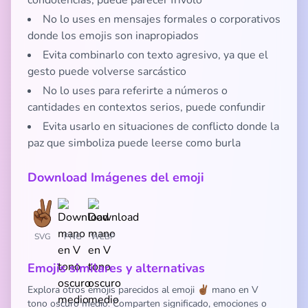
condolencias, puede parecer frívolo
No lo uses en mensajes formales o corporativos
donde los emojis son inapropiados
Evita combinarlo con texto agresivo, ya que el
gesto puede volverse sarcástico
No lo uses para referirte a números o
cantidades en contextos serios, puede confundir
Evita usarlo en situaciones de conflicto donde la
paz que simboliza puede leerse como burla
Download Imágenes del emoji
SVG
PNG
WEBP
Emojis similares y alternativas
Explora otros emojis parecidos al emoji ✌🏾 mano en V
tono oscuro medio. Comparten significado, emociones o