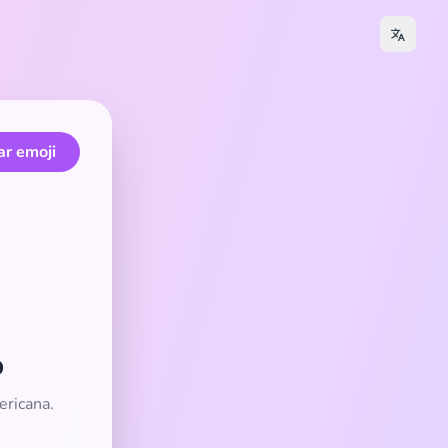
ar emoji
o
ericana.