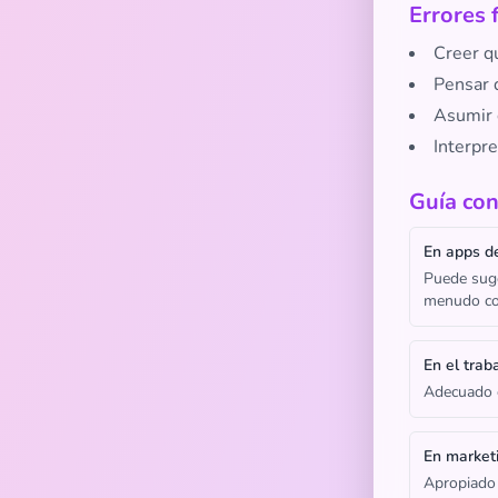
Errores 
Creer q
Pensar q
Asumir 
Interpre
Guía con
En apps de
Puede suger
menudo con
En el trab
Adecuado e
En market
Apropiado 