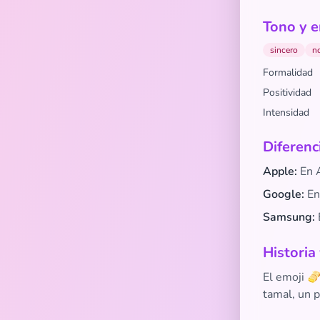
Tono y e
sincero
n
Formalidad
Positividad
Intensidad
Diferenc
Apple:
En A
Google:
En 
Samsung:
Historia
El emoji 🫔
tamal, un p