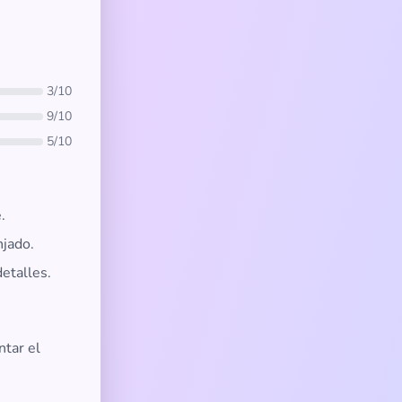
3/10
9/10
5/10
.
njado.
etalles.
ntar el