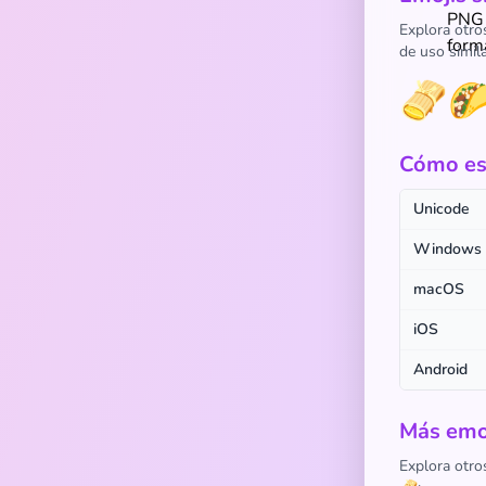
Explora otro
de uso simila
🫔

Cómo esc
Unicode
Windows
macOS
iOS
Android
Más emo
Explora otro