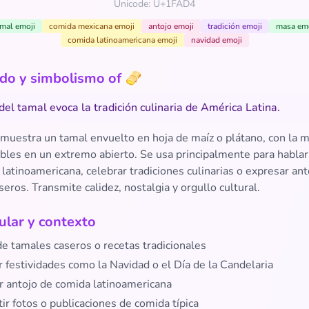
Unicode: U+1FAD4
mal emoji
comida mexicana emoji
antojo emoji
tradición emoji
masa emo
comida latinoamericana emoji
navidad emoji
ado y simbolismo of 🫔
 del tamal evoca la tradición culinaria de América Latina.
 muestra un tamal envuelto en hoja de maíz o plátano, con la m
sibles en un extremo abierto. Se usa principalmente para habla
latinoamericana, celebrar tradiciones culinarias o expresar ant
aseros. Transmite calidez, nostalgia y orgullo cultural.
lar y contexto
de tamales caseros o recetas tradicionales
 festividades como la Navidad o el Día de la Candelaria
r antojo de comida latinoamericana
r fotos o publicaciones de comida típica