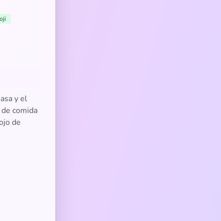
ji
asa y el
r de comida
ojo de