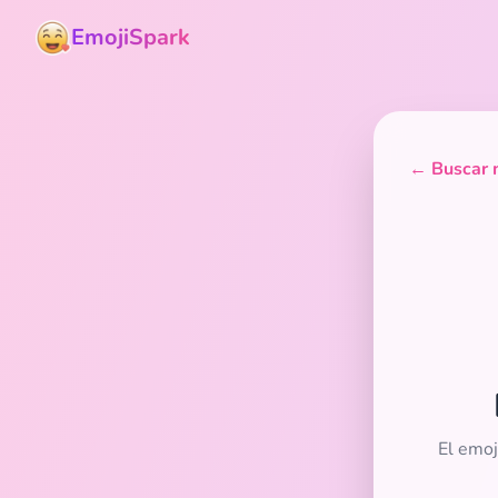
EmojiSpark
← Buscar m
El emoj