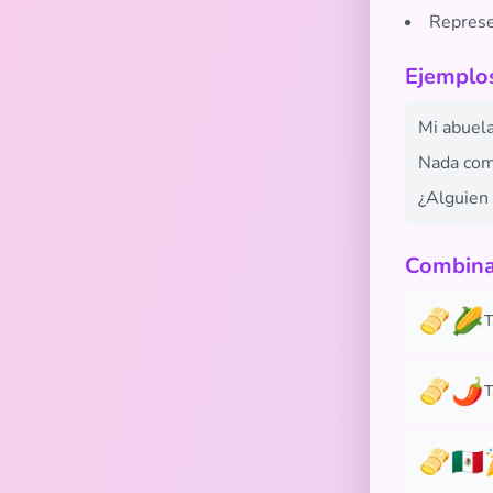
Represe
Ejemplos
Mi abuel
Nada como
¿Alguien
Combina
🫔🌽
T
🫔🌶️
T
🫔🇲🇽