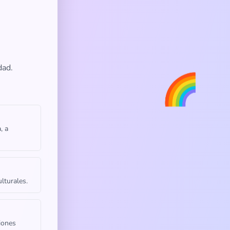
dad.
🌈
, a
lturales.
iones