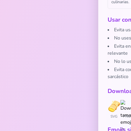
culinarias.
Usar con
Evita us
No uses
Evita e
relevante
No lo us
Evita co
sarcástico
Downloa
SVG
PNG
Emojis s