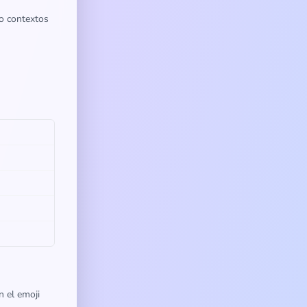
 o contextos
n el emoji