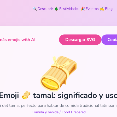
🔍
Descubrir
🎄
Festividades
🎉
Eventos
✍️
Blog
ás emojis with AI
Descargar SVG
Copi
🫔
Emoji 🫔 tamal: significado y us
i del tamal perfecto para hablar de comida tradicional latinoam
Comida y bebida
/
Food Prepared