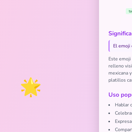
ta
Signific
El emoji
Este emoji
relleno vi
mexicana y 
🌟
platillos c
Uso popu
Hablar 
Celebrar
Expresa
Comparti