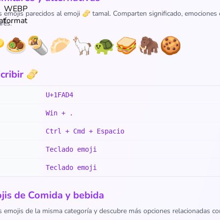
s emojis parecidos al emoji 🫔 tamal. Comparten significado, emociones
res:

🧆
🌯
🥟
🦙
🐢
🥪
🦣
🍪
ribir 🫔
U+1FAD4
Win + .
Ctrl + Cmd + Espacio
Teclado emoji
Teclado emoji
jis de Comida y bebida
s emojis de la misma categoría y descubre más opciones relacionadas co