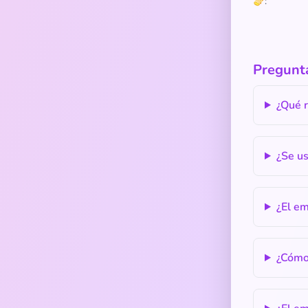
🫔:
Pregunta
¿Qué r
¿Se us
¿El em
¿Cómo 