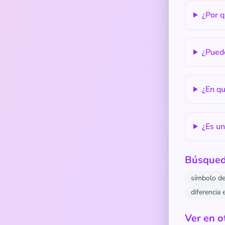
¿Por q
¿Pued
¿En qu
¿Es un
Búsqued
símbolo de
diferencia 
Ver en o