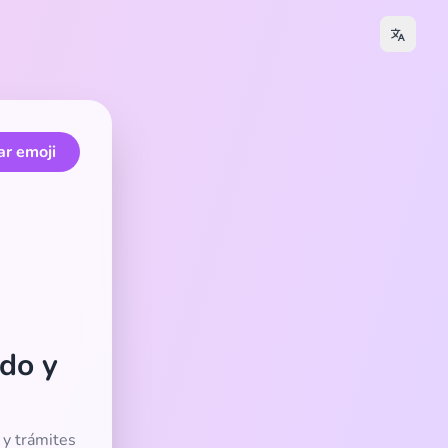
ar emoji
ado y
a y trámites