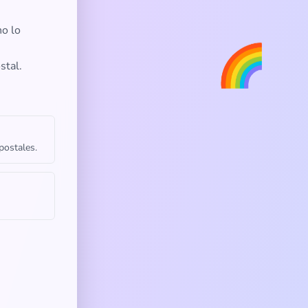
no lo
🌈
stal.
postales.