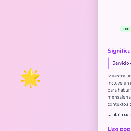
corr
Signific
Servicio 
🌟
Muestra un 
incluye un 
para hablar
mensajería
contextos d
también con
Uso popu