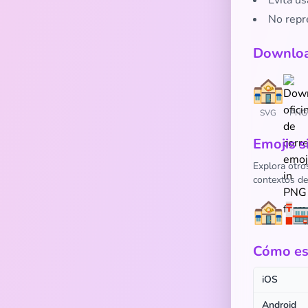
Evitá us
No repre
Downloa
SVG
PNG
Emojis s
Explora otro
contextos de
🏤

Cómo esc
iOS
Android