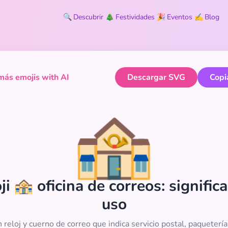
🔍
Descubrir
🎄
Festividades
🎉
Eventos
✍️
Blog
ás emojis with AI
Descargar SVG
Copi
🏤
i 🏤 oficina de correos: signific
uso
n reloj y cuerno de correo que indica servicio postal, paqueterí