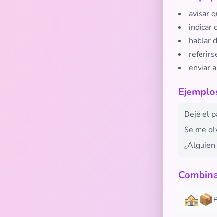
avisar q
indicar
hablar 
referirs
enviar 
Ejemplos
Dejé el 
Se me olv
¿Alguien 
Combina
🏤📦
P