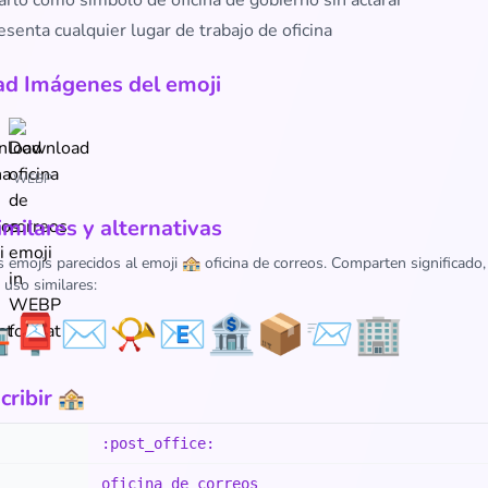
arlo como símbolo de oficina de gobierno sin aclarar
senta cualquier lugar de trabajo de oficina
d Imágenes del emoji
WEBP
imilares y alternativas
s emojis parecidos al emoji 🏤 oficina de correos. Comparten significado
 uso similares:

📮
✉️
📯
📧
🏦
📦
📨
🏢
ribir 🏤
:post_office:
oficina de correos