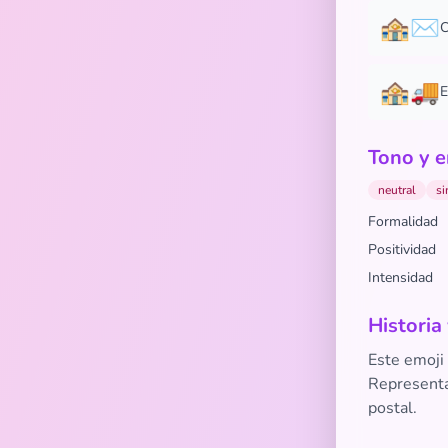
🏤✉️
C
🏤🚚
E
Tono y e
neutral
si
Formalidad
Positividad
Intensidad
Historia
Este emoji
Representa 
postal.