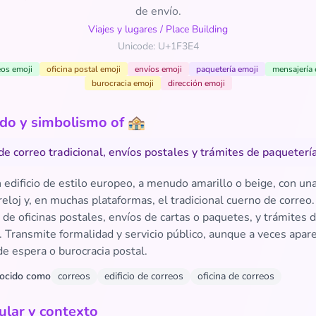
de envío.
Viajes y lugares
/
Place Building
Unicode: U+1F3E4
eos emoji
oficina postal emoji
envíos emoji
paquetería emoji
mensajería 
burocracia emoji
dirección emoji
ado y simbolismo of 🏤
de correo tradicional, envíos postales y trámites de paquetería
edificio de estilo europeo, a menudo amarillo o beige, con un
reloj y, en muchas plataformas, el tradicional cuerno de correo
 de oficinas postales, envíos de cartas o paquetes, y trámites 
. Transmite formalidad y servicio público, aunque a veces apar
e espera o burocracia postal.
ocido como
correos
edificio de correos
oficina de correos
lar y contexto