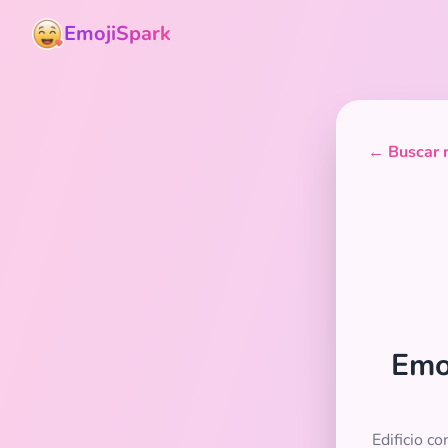
EmojiSpark
← Buscar m
Emoj
Edificio co