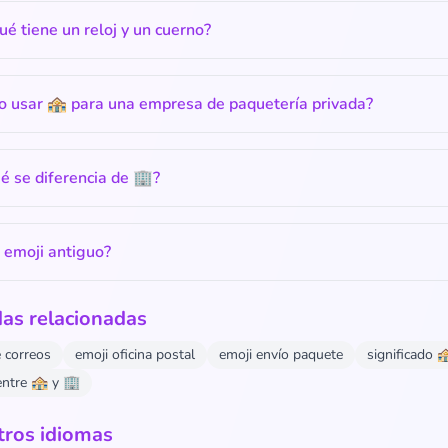
ué tiene un reloj y un cuerno?
o usar 🏤 para una empresa de paquetería privada?
é se diferencia de 🏢?
 emoji antiguo?
as relacionadas
 correos
emoji oficina postal
emoji envío paquete
significado 
entre 🏤 y 🏢
tros idiomas