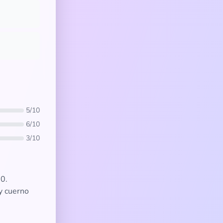
5/10
6/10
3/10
.0.
 y cuerno