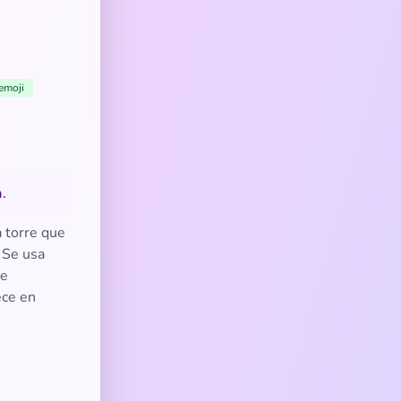
emoji
.
a torre que
. Se usa
de
ece en