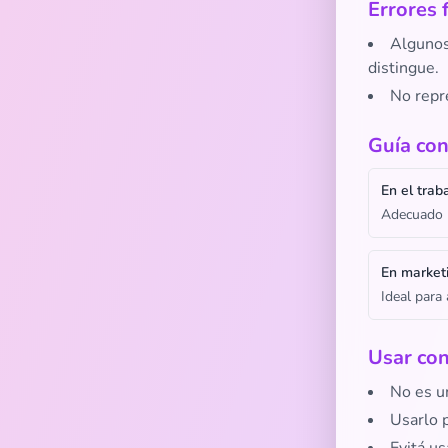
Errores 
Algunos 
distingue.
No repre
Guía con
En el trab
Adecuado p
En market
Ideal para
Usar con
No es un
Usarlo 