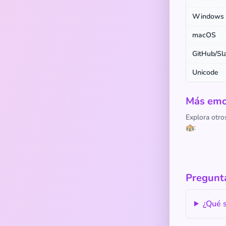
Windows
macOS
GitHub/Sl
Unicode
Más emoj
Explora otro
🏤:
Pregunta
¿Qué s