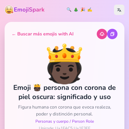
EmojiSpark
🔍
🎄
🎉
✍️
← Buscar más emojis with AI
🫅🏿
Emoji 🫅🏿 persona con corona de
piel oscura: significado y uso
Figura humana con corona que evoca realeza,
poder y distinción personal.
Personas y cuerpo
/
Person Role
Unicode: U+1FAC5 U+1F3FF