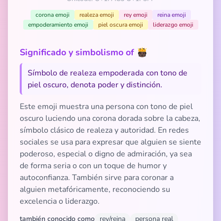
corona emoji
realeza emoji
rey emoji
reina emoji
empoderamiento emoji
piel oscura emoji
liderazgo emoji
Significado y simbolismo of 🫅🏿
Símbolo de realeza empoderada con tono de
piel oscuro, denota poder y distinción.
Este emoji muestra una persona con tono de piel
oscuro luciendo una corona dorada sobre la cabeza,
símbolo clásico de realeza y autoridad. En redes
sociales se usa para expresar que alguien se siente
poderoso, especial o digno de admiración, ya sea
de forma seria o con un toque de humor y
autoconfianza. También sirve para coronar a
alguien metafóricamente, reconociendo su
excelencia o liderazgo.
también conocido como
rey/reina
persona real