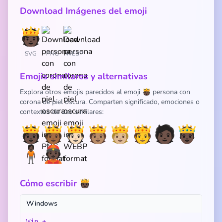
Download Imágenes del emoji
SVG
PNG
WEBP
Emojis similares y alternativas
Explora otros emojis parecidos al emoji 🫅🏿 persona con
corona de piel oscura. Comparten significado, emociones o
contextos de uso similares:
🫅🏿
🫅🏾
🫅🏻
🫅🏽
🫅🏼
🫅
🧑🏿
🤴🏿
🧍🏿
👲🏿
Cómo escribir 🫅🏿
Windows
Win + .