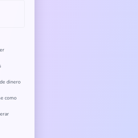
er
s
 de dinero
rse como
erar