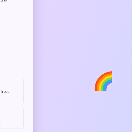
trar
🌈
frecer
.