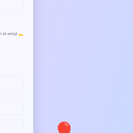
n el emoji 🫴