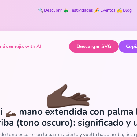
🔍
Descubrir
🎄
Festividades
🎉
Eventos
✍️
Blog
ás emojis with AI
Descargar SVG
Copi
🫴🏿
i 🫴🏿 mano extendida con palma 
riba (tono oscuro): significado y 
e tono oscuro con la palma abierta y vuelta hacia arriba, lista p