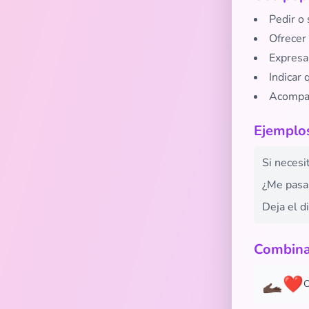
Pedir o 
Ofrecer
Expresar
Indicar
Acompañ
Ejemplos
Si necesi
¿Me pasas
Deja el d
Combina
🫴🏿❤️
O