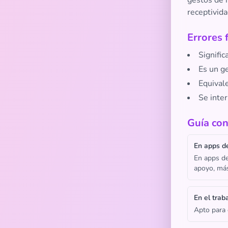
gestos de m
receptivida
Errores 
Signific
Es un g
Equivale
Se inte
Guía con
En apps de
En apps de
apoyo, má
En el trab
Apto para 