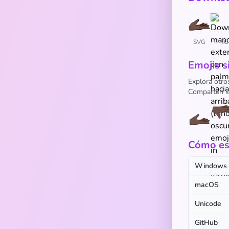
SVG
PNG
Emojis s
Explora otro
Comparten si
🫴🏿
🫳
Cómo escr
Windows
macOS
Unicode
GitHub