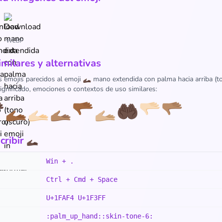
WEBP
imilares y alternativas
s emojis parecidos al emoji 🫴🏿 mano extendida con palma hacia arriba (t
gnificado, emociones o contextos de uso similares:

🫴🏾
🫴🏻
🫴🏽
🫳🏾
🫴🏼
🤲🏿
🫳🏻
🫳🏽
ibir 🫴🏿
Win + .
Ctrl + Cmd + Space
U+1FAF4 U+1F3FF
:palm_up_hand::skin-tone-6: