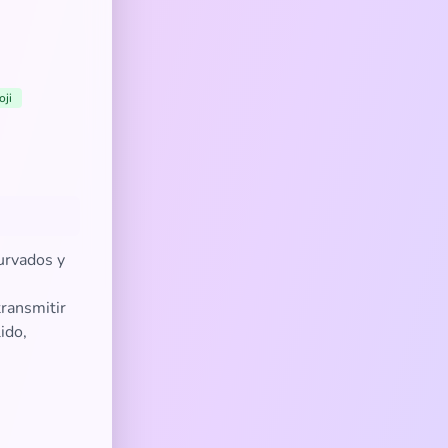
oji
urvados y
transmitir
ido,