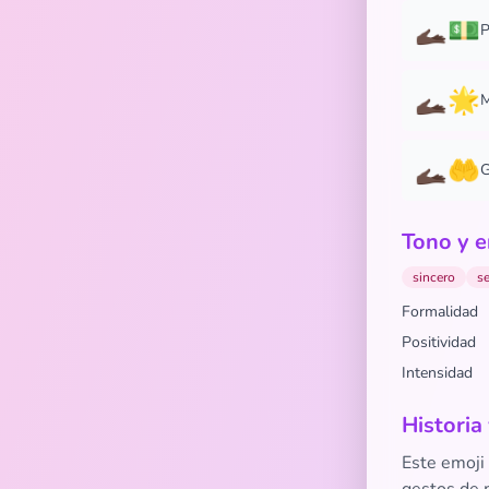
🫴🏿💵
P
🫴🏿🌟
M
🫴🏿🤲
G
Tono y e
sincero
se
Formalidad
Positividad
Intensidad
Historia
Este emoji