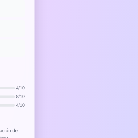
4/10
8/10
4/10
ación de