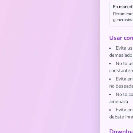
En market
Recomendab
generosida
Usar con
Evita u
demasiado 
No lo us
constante
Evita e
no desead
No lo c
amenaza
Evita e
debate inn
Downloa