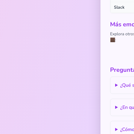
Slack
Más emoj
Explora otro
🏿:
Pregunta
¿Qué s
¿En q
¿Cómo 