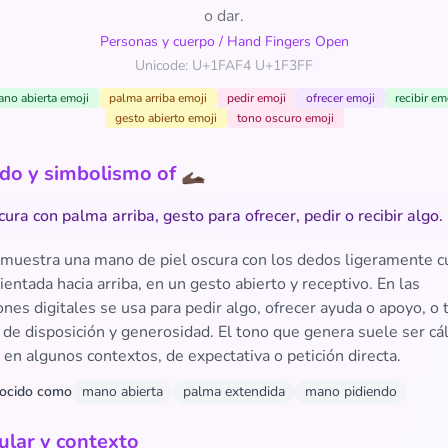
o dar.
Personas y cuerpo
/
Hand Fingers Open
Unicode: U+1FAF4 U+1F3FF
no abierta emoji
palma arriba emoji
pedir emoji
ofrecer emoji
recibir em
gesto abierto emoji
tono oscuro emoji
ado y simbolismo of 🫴🏿
ura con palma arriba, gesto para ofrecer, pedir o recibir algo.
 muestra una mano de piel oscura con los dedos ligeramente c
ientada hacia arriba, en un gesto abierto y receptivo. En las
nes digitales se usa para pedir algo, ofrecer ayuda o apoyo, o 
 de disposición y generosidad. El tono que genera suele ser cál
, en algunos contextos, de expectativa o petición directa.
ocido como
mano abierta
palma extendida
mano pidiendo
lar y contexto