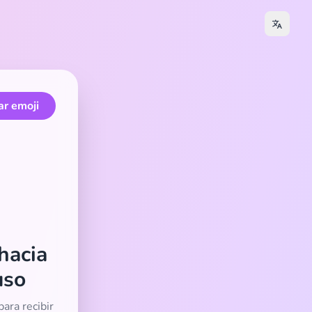
ar emoji
hacia
uso
ara recibir