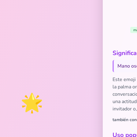
ma
Signific
Mano osc
Este emoji
la palma or
🌟
conversacio
una actitud
invitador o
también con
Uso popu