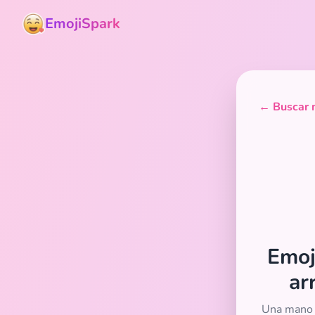
EmojiSpark
← Buscar m
Emoj
ar
Una mano d