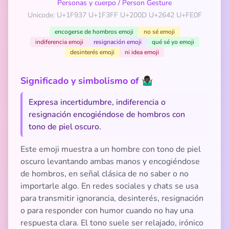
Personas y cuerpo
/
Person Gesture
Unicode: U+1F937 U+1F3FF U+200D U+2642 U+FE0F
encogerse de hombros emoji
no sé emoji
indiferencia emoji
resignación emoji
qué sé yo emoji
desinterés emoji
ni idea emoji
Significado y simbolismo of 🤷🏿‍♂️
Expresa incertidumbre, indiferencia o
resignación encogiéndose de hombros con
tono de piel oscuro.
Este emoji muestra a un hombre con tono de piel
oscuro levantando ambas manos y encogiéndose
de hombros, en señal clásica de no saber o no
importarle algo. En redes sociales y chats se usa
para transmitir ignorancia, desinterés, resignación
o para responder con humor cuando no hay una
respuesta clara. El tono suele ser relajado, irónico