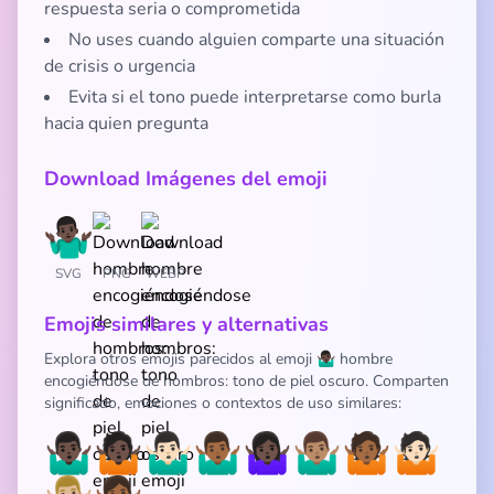
respuesta seria o comprometida
No uses cuando alguien comparte una situación
de crisis o urgencia
Evita si el tono puede interpretarse como burla
hacia quien pregunta
Download Imágenes del emoji
SVG
PNG
WEBP
Emojis similares y alternativas
Explora otros emojis parecidos al emoji 🤷🏿‍♂️ hombre
encogiéndose de hombros: tono de piel oscuro. Comparten
significado, emociones o contextos de uso similares:
🤷🏿‍♂️
🤷🏿
🤷🏻‍♂️
🤷🏾‍♂️
🤷🏿‍♀️
🤷🏽‍♂️
🤷🏾
🤷🏻