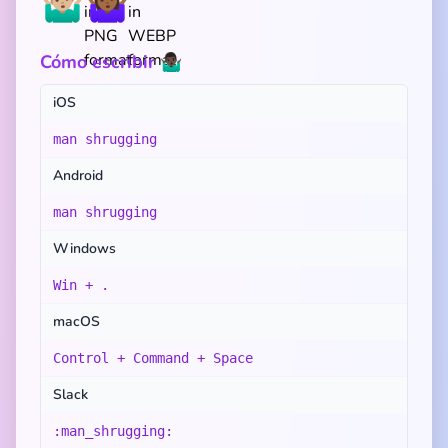
🤷🏼‍♂️
🤷🏾‍♀️
Cómo escribir 🤷🏿‍♂️
iOS
man shrugging
Android
man shrugging
Windows
Win + .
macOS
Control + Command + Space
Slack
:man_shrugging: