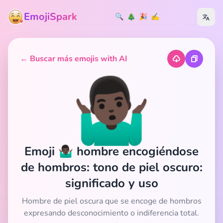
EmojiSpark
🔍
🎄
🎉
✍️
← Buscar más emojis with AI
🤷🏿‍♂️
Emoji 🤷🏿‍♂️ hombre encogiéndose
de hombros: tono de piel oscuro:
significado y uso
Hombre de piel oscura que se encoge de hombros
expresando desconocimiento o indiferencia total.