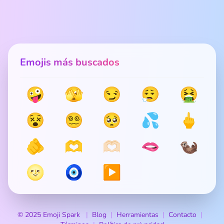
Emojis más buscados
🤪
🫣
😏
😮‍💨
🤮
😵
😵‍💫
🥺
💦
🖕
🫵
🫶
🫶🏻
🫦
🦦
🌝
🧿
▶️
© 2025 Emoji Spark
Blog
Herramientas
Contacto