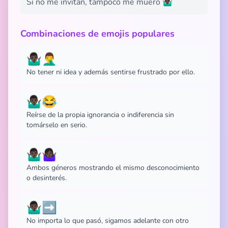
Si no me invitan, tampoco me muero 🤷🏿‍♂️
Combinaciones de emojis populares
🤷🏿‍♂️🤦‍♂️
No tener ni idea y además sentirse frustrado por ello.
🤷🏿‍♂️😂
Reírse de la propia ignorancia o indiferencia sin
tomárselo en serio.
🤷🏿‍♂️🤷🏿‍♀️
Ambos géneros mostrando el mismo desconocimiento
o desinterés.
🤷🏿‍♂️➡️
No importa lo que pasó, sigamos adelante con otro