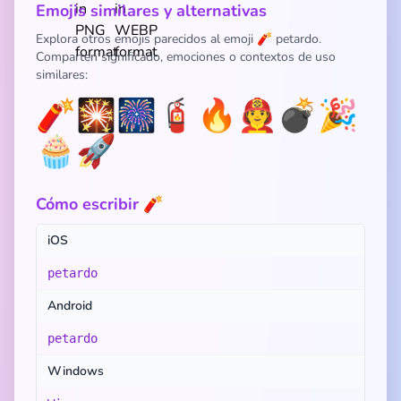
Emojis similares y alternativas
Explora otros emojis parecidos al emoji 🧨 petardo.
Comparten significado, emociones o contextos de uso
similares:
🧨
🎇
🎆
🧯
🔥
🧑‍🚒
💣
🎉
🧁
🚀
Cómo escribir 🧨
iOS
petardo
Android
petardo
Windows