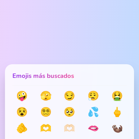
Emojis más buscados
🤪
🫣
😏
😮‍💨
🤮
😵
😵‍💫
🥺
💦
🖕
🫵
🫶
🫶🏻
🫦
🦦