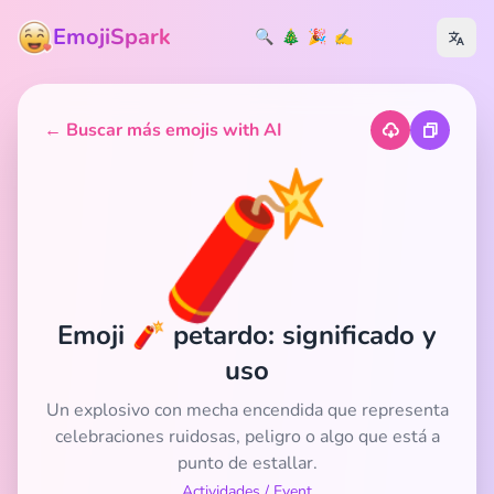
EmojiSpark
🔍
🎄
🎉
✍️
← Buscar más emojis with AI
🧨
Emoji 🧨 petardo: significado y
uso
Un explosivo con mecha encendida que representa
celebraciones ruidosas, peligro o algo que está a
punto de estallar.
Actividades
/
Event