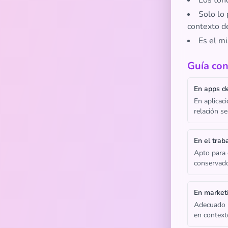
Los tono
Solo lo
contexto de
Es el mi
Guía con
En apps de
En aplicaci
relación s
En el trab
Apto para e
conservado
En market
Adecuado p
en context