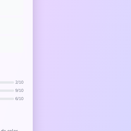
2/10
9/10
6/10