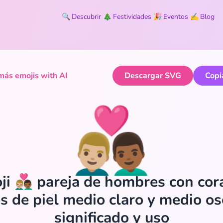
🔍
Descubrir
🎄
Festividades
🎉
Eventos
✍️
Blog
ás emojis with AI
Descargar SVG
Copi
👨🏼‍❤️‍👨🏾
i 👨🏼‍❤️‍👨🏾 pareja de hombres con co
s de piel medio claro y medio os
significado y uso