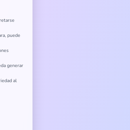
retarse
ara, puede
iones
eda generar
riedad al