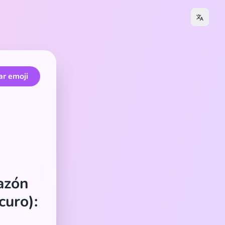
ar emoji
razón
curo):