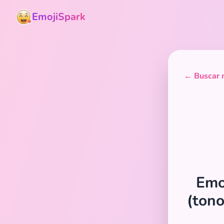
EmojiSpark
← Buscar m
Emoj
(tono