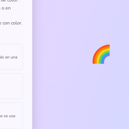
 de color.
 o en
 con color.
🌈
rés en una
ue se use