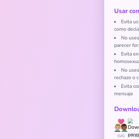
Usar con
Evita u
como decla
No uses 
parecer fo
Evita en
homosexua
No uses
rechazo o c
Evita co
mensaje
Downloa
SVG
PNG