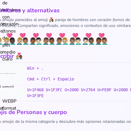
imilares y alternativas
 emojis parecidos al emoji 👨🏼‍❤️‍👨🏾 pareja de hombres con corazón (tonos d
o oscuro). Comparten significado, emociones o contextos de uso similare
🏼
👨🏼‍❤️‍👨🏿
👨🏼‍❤️‍👨🏽
👨🏾‍❤️‍👨🏻
👨🏽‍❤️‍👨🏾
👨🏽‍❤️‍👨🏼
👨🏽‍❤️‍👨🏻
👨🏻‍❤️‍👨🏾
👨🏾‍❤️‍👨🏽
 👨🏼‍❤️‍👨🏾
Win + .
Cmd + Ctrl + Espacio
U+1F468 U+1F3FC U+200D U+2764 U+FE0F U+200D 
U+1F3FE
is de Personas y cuerpo
s emojis de la misma categoría y descubre más opciones relacionadas co