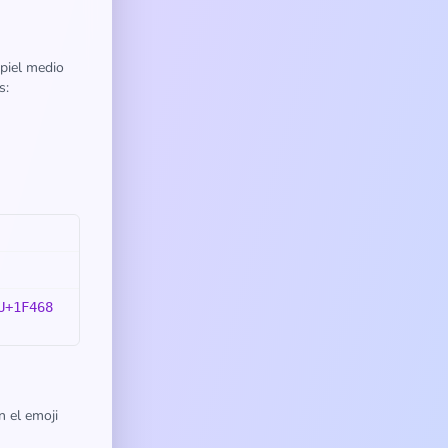
e piel medio
s:
U+1F468
n el emoji