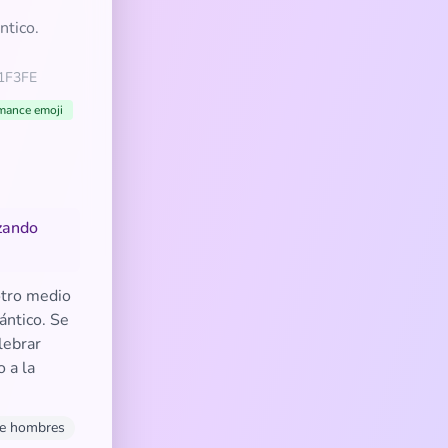
ntico.
1F3FE
mance emoji
izando
otro medio
ántico. Se
lebrar
 a la
re hombres