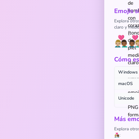
Emojis s
Explora otros
claro y medi
👨🏼‍❤️‍👨🏾
👨🏾‍❤️‍
Cómo escribir
Windows
macOS
Unicode
Más emoj
Explora otro
👨🏼‍❤️‍👨🏾: