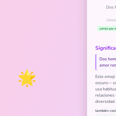
Dos h
Unic
pareja gay 
Significado
Dos homb
amor rom
🌟
Este emoji
oscuro— co
usa habitu
relaciones
diversidad 
también con