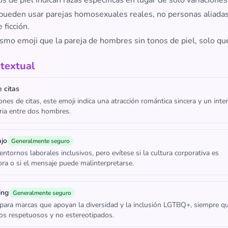
s de piel indican razas específicas en lugar de solo variaciones
 pueden usar parejas homosexuales reales, no personas aliadas
 ficción.
smo emoji que la pareja de hombres sin tonos de piel, solo que
textual
 citas
ones de citas, este emoji indica una atracción romántica sincera y un inte
eria entre dos hombres.
ajo
Generalmente seguro
ntornos laborales inclusivos, pero evítese si la cultura corporativa es
ra o si el mensaje puede malinterpretarse.
ing
Generalmente seguro
ara marcas que apoyan la diversidad y la inclusión LGTBQ+, siempre q
os respetuosos y no estereotipados.