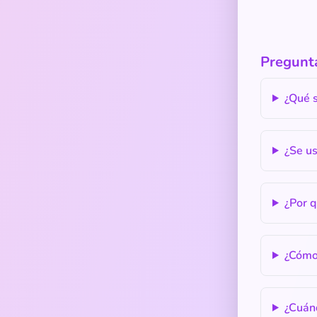
Preguntas 
¿Qué s
¿Se u
¿Por q
¿Cómo 
¿Cuán