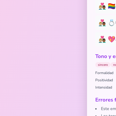
👨🏼‍❤️‍👨🏾 🏳️‍🌈
👨🏼‍❤️‍👨🏾 💍
👨🏼‍❤️‍👨🏾 💖
Tono y e
sincero
r
Formalidad
Positividad
Intensidad
Errores 
Este em