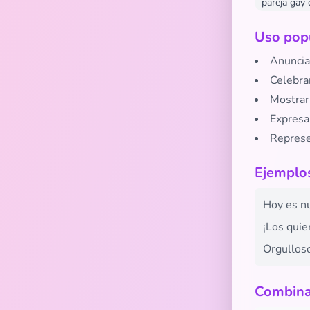
pareja gay 
Uso popu
Anuncia
Celebrar
Mostrar
Expresa
Represen
Ejemplos r
Hoy es nues
¡Los quiero
Orgulloso d
Combina