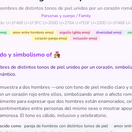
ombres de distintos tonos de piel unidos por un corazón romá
Personas y cuerpo
/
Family
ode: U+1F468 U+1F3FC U+200D U+2764 U+FE0F U+200D U+1F468 U+
emoji
amor entre hombres emoji
orgullo lgbtq emoji
diversidad emoji
ro
corazón pareja emoji
inclusión emoji
 y simbolismo of 👨🏼‍❤️‍👨🏾
res de distintos tonos de piel unidos por un corazón, simbol
ántico.
 muestra a dos hombres —uno con tono de piel medio claro y 
n un corazón rojo entre ellos, simbolizando amor o afecto rom
almente para expresar que dos hombres están enamorados, ce
 sentimentales entre personas del mismo sexo o mostrar apoyo
amorosa. El tono es cálido, inclusivo y celebratorio.
ocido como
pareja de hombres con distintos tonos de piel
amor ent