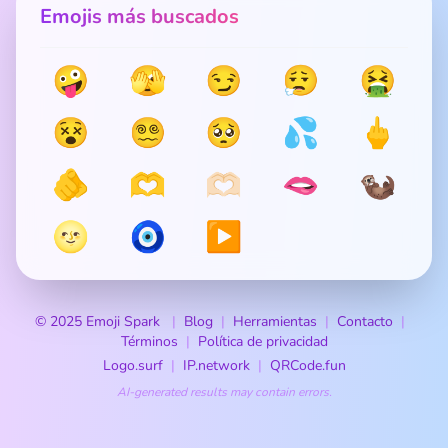
Emojis más buscados
🤪
🫣
😏
😮‍💨
🤮
😵
😵‍💫
🥺
💦
🖕
🫵
🫶
🫶🏻
🫦
🦦
🌝
🧿
▶️
© 2025 Emoji Spark
Blog
Herramientas
Contacto
Términos
Política de privacidad
Logo.surf
IP.network
QRCode.fun
AI-generated results may contain errors.