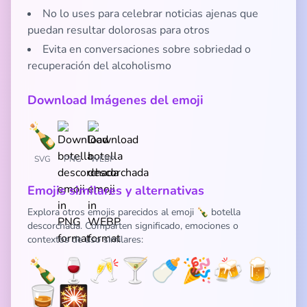
No lo uses para celebrar noticias ajenas que
puedan resultar dolorosas para otros
Evita en conversaciones sobre sobriedad o
recuperación del alcoholismo
Download Imágenes del emoji
SVG
PNG
WEBP
Emojis similares y alternativas
Explora otros emojis parecidos al emoji 🍾 botella
descorchada. Comparten significado, emociones o
contextos de uso similares:
🍾
🍷
🥂
🍸
🍼
🎉
🍻
🍺
🥃
🎇