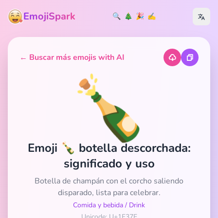
EmojiSpark
🔍
🎄
🎉
✍️
← Buscar más emojis with AI
🍾
Emoji 🍾 botella descorchada:
significado y uso
Botella de champán con el corcho saliendo
disparado, lista para celebrar.
Comida y bebida
/
Drink
Unicode: U+1F37E