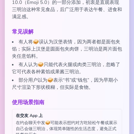
10.0（Emoji 5.0）的一部分添加，初衷是直观表现
三明治这种常见食品，后广泛用于表达午餐、进食和
满足感。
常见误解
有人将🥪误认为汉堡表情，因为两者都是面包夹
馅；实际上汉堡是圆面包夹肉饼，三明治是两片面包
夹任意馅料。
有人认为🥪只能代表火腿或肉类三明治，忽略了
它可代表各种素馅或果酱三明治。
部分用户以为🥪表示“书”或“钱包”，因为早期小
尺寸渲染下形状模糊，但实际是食物。
使用场景指南
在交友 App 上
在约会聊天中发🥪可能表示想约对方吃轻松午餐或展示
自己会做三明治，体现简单随性的生活态度，避免正式