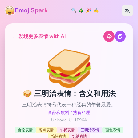
EmojiSpark
🔍
🎄
🎉
✍️
← 发现更多表情 with AI
🥪
🥪 三明治表情：含义和用法
三明治表情符号代表一种经典的午餐最爱。
食品和饮料
/
熟食料理
Unicode: U+1F96A
食物表情
餐点表情
午餐表情
三明治表情
面包表情
馅料表情
饥饿表情