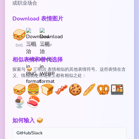
或职业场合
Download 表情图片
SVG
PNG
WEBP
相似表情和替代选择
探索与 🥪 三明治 表情相似的其他表情符号。这些表情在含
义、情感或使用场景上都有相似之处：
🥪
🍔
🍞
🥓
🍪
🥖
🥨
🍱
🍨
🍣
如何输入 🥪
GitHub/Slack