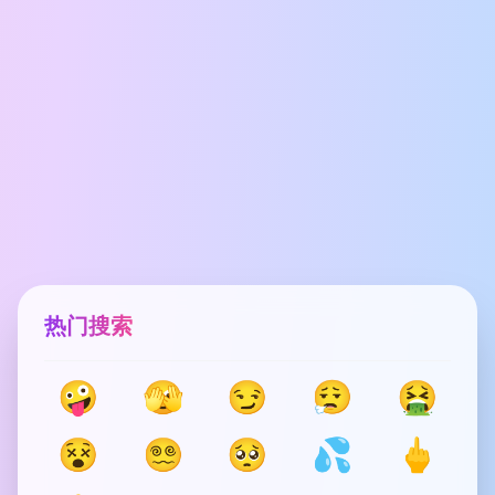
热门搜索
🤪
🫣
😏
😮‍💨
🤮
😵
😵‍💫
🥺
💦
🖕