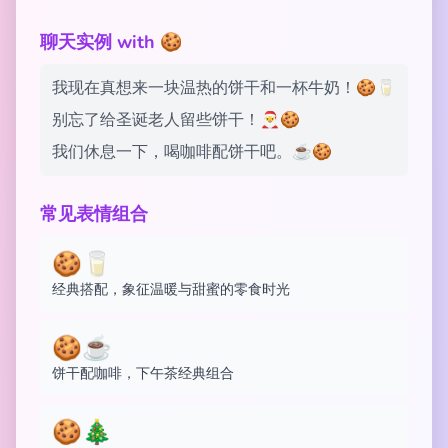
聊天实例 with 🍪
我现在真想来一块温热的饼干和一杯牛奶！🍪🥛
别忘了给圣诞老人留些饼干！🎅🍪
我们休息一下，喝咖啡配饼干吧。☕️🍪
常见表情组合
🍪🥛
经典搭配，象征温暖与甜蜜的零食时光
🍪☕
饼干配咖啡，下午茶经典组合
🍪🎄