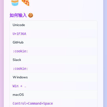
🧁
🍕
如何输入 🍪
Unicode
U+1F36A
GitHub
:cookie:
Slack
:cookie:
Windows
Win + .
macOS
Control+Command+Space