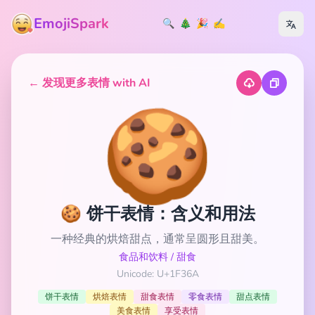
EmojiSpark
🔍
🎄
🎉
✍️
← 发现更多表情 with AI
🍪
🍪 饼干表情：含义和用法
一种经典的烘焙甜点，通常呈圆形且甜美。
食品和饮料
/
甜食
Unicode: U+1F36A
饼干表情
烘焙表情
甜食表情
零食表情
甜点表情
美食表情
享受表情