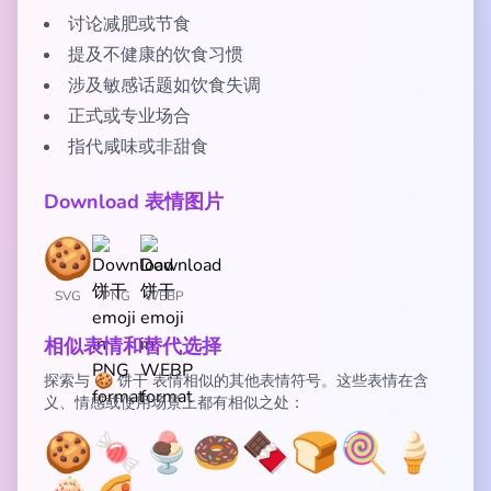
讨论减肥或节食
提及不健康的饮食习惯
涉及敏感话题如饮食失调
正式或专业场合
指代咸味或非甜食
Download 表情图片
SVG
PNG
WEBP
相似表情和替代选择
探索与 🍪 饼干 表情相似的其他表情符号。这些表情在含
义、情感或使用场景上都有相似之处：
🍪
🍬
🍨
🍩
🍫
🍞
🍭
🍦