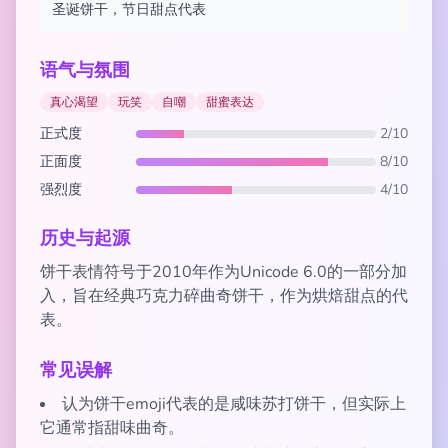
圣诞饼干，节日甜点代表
语气与氛围
真心渴望
玩笑
自嘲
甜蜜表达
正式度
2/10
正面度
8/10
强烈度
4/10
历史与起源
饼干表情符号于2010年作为Unicode 6.0的一部分加
入，旨在经典巧克力碎曲奇饼干，作为烘焙甜点的代
表。
常见误解
认为饼干emoji代表的是咸味苏打饼干，但实际上
它通常指甜味曲奇。