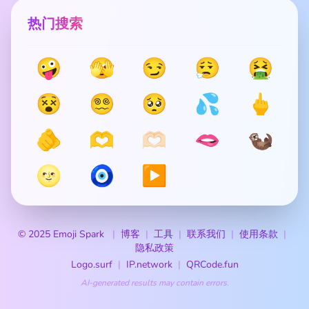
热门搜索
🤪
🫣
😏
😮‍💨
🤮
😵
😵‍💫
🥺
💦
🖕
🫵
🫶
🫶🏻
🫦
🦦
🌝
🧿
▶️
© 2025 Emoji Spark
博客
工具
联系我们
使用条款
隐私政策
Logo.surf
IP.network
QRCode.fun
AI-generated results may contain errors.