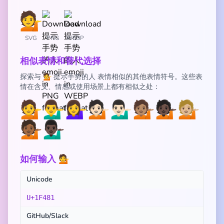
SVG
PNG
WEBP
相似表情和替代选择
探索与 💁 提示手势的人 表情相似的其他表情符号。这些表
情在含义、情感或使用场景上都有相似之处：
💁
💁‍♂️
💁‍♀️
💁🏻
💁🏻‍♂️
💁🏽
💁🏿
💁🏼
💁🏾
💁🏿‍♂️
如何输入 💁
Unicode
U+1F481
GitHub/Slack