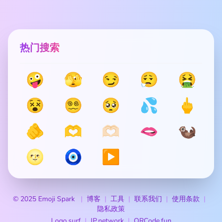
热门搜索
🤪
🫣
😏
😮‍💨
🤮
😵
😵‍💫
🥺
💦
🖕
🫵
🫶
🫶🏻
🫦
🦦
🌝
🧿
▶️
© 2025 Emoji Spark
博客
工具
联系我们
使用条款
隐私政策
Logo.surf
IP.network
QRCode.fun