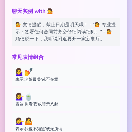
聊天实例 with 💁
💁 友情提醒，截止日期是明天哦！ - "💁 专业提
示：签署任何合同前务必仔细阅读细则。" - 💁
顺便说一下，我听说附近要开一家新餐厅。
常见表情组合
💁‍♀️💅
表示‘老娘最美’或不在意
💁‍♀️🍵
表达‘你看吧’或暗示八卦
💁‍♀️🤷
表示‘我也不知道’或无所谓