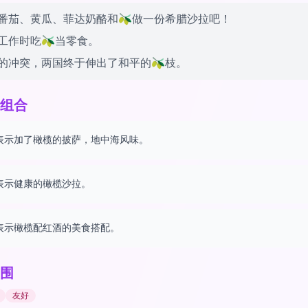
番茄、黄瓜、菲达奶酪和🫒做一份希腊沙拉吧！
工作时吃🫒当零食。
的冲突，两国终于伸出了和平的🫒枝。
组合
表示加了橄榄的披萨，地中海风味。
表示健康的橄榄沙拉。
表示橄榄配红酒的美食搭配。
围
友好