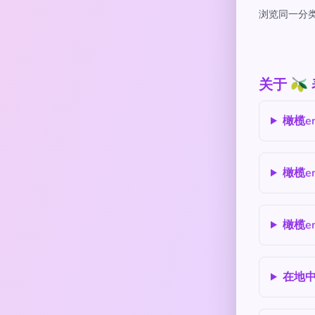
浏览同一分类
关于 
橄榄e
橄榄e
橄榄e
在地中