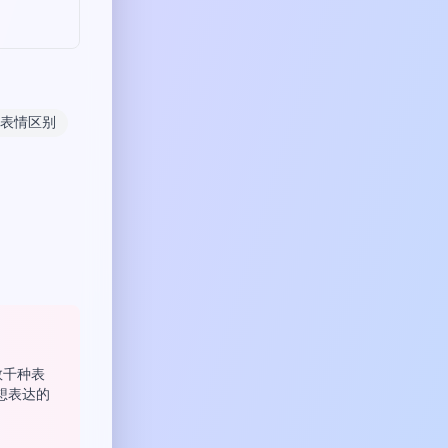
表情区别
供数千种表
想表达的