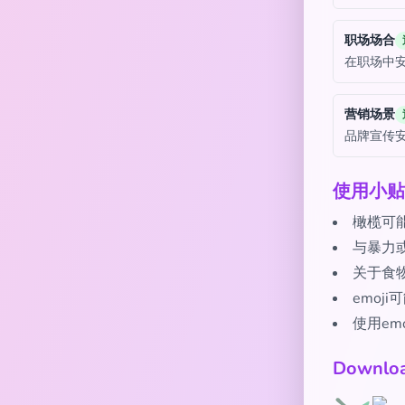
职场场合
在职场中
营销场景
品牌宣传
使用小贴
橄榄可
与暴力
关于食
emoj
使用e
Downl