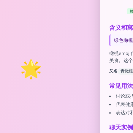
含义和寓意
绿色橄榄
橄榄emo
🌟
美食。这个
又名
青橄榄
常见用法
讨论或
代表健
表达对
聊天实例 w