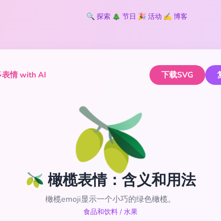
🔍
探索
🎄
节日
🎉
活动
✍️
博客
情 with AI
下载SVG
🫒
🫒 橄榄表情：含义和用法
橄榄emoji显示一个小巧的绿色橄榄。
食品和饮料
/
水果