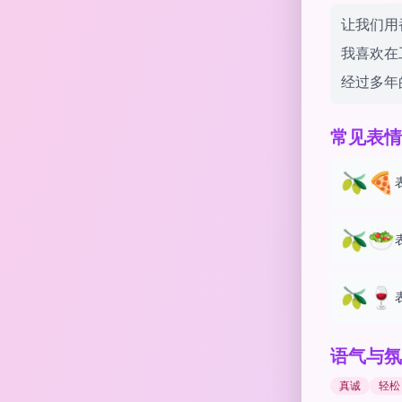
让我们用
我喜欢在
经过多年
常见表情
🫒🍕
🫒🥗
🫒🍷
语气与氛
真诚
轻松