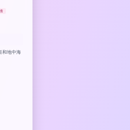
情
饪和地中海