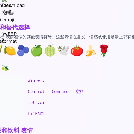
WEBP
和替代选择
 橄榄 表情相似的其他表情符号。这些表情在含义、情感或使用场景上都有

🍋
🫐
🍏
🍈
🕊️
🍅
🍌
🌹
🫒
Win + .
Control + Command + 空格
:olive:
U+1FAD2
品和饮料 表情