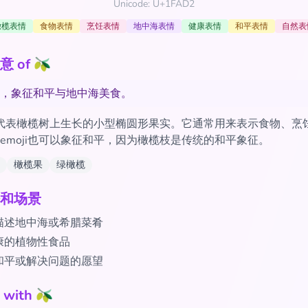
Unicode: U+1FAD2
橄榄表情
食物表情
烹饪表情
地中海表情
健康表情
和平表情
自然表
 of 🫒
，象征和平与地中海美食。
ji代表橄榄树上生长的小型椭圆形果实。它通常用来表示食物、烹
emoji也可以象征和平，因为橄榄枝是传统的和平象征。
橄榄果
绿橄榄
和场景
描述地中海或希腊菜肴
康的植物性食品
和平或解决问题的愿望
ith 🫒