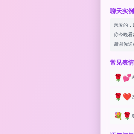
聊天实例 w
亲爱的，
你今晚看
谢谢你送
常见表情
🌹💕
🌹❤️
💐🌹