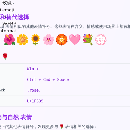
WEBP
和替代选择
 玫瑰 表情相似的其他表情符号。这些表情在含义、情感或使用场景上都有

🌺
🌼
🌻
🌸
🏵️
🩷
💐
💮
🌹
Win + .
Ctrl + Cmd + Space
ack
:rose:
U+1F339
物与自然 表情
下的其他表情符号，发现更多与 🌹 表情相关的选择：