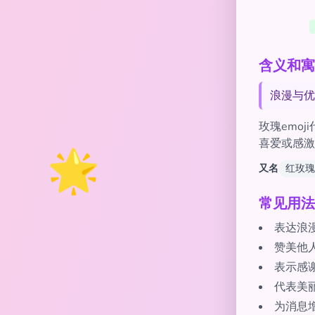
含义和寓意
浪漫与优
玫瑰emo
🌟
喜爱或感激
又名
红玫瑰
常见用法
表达浪
赞美他
表示感
代表美
为消息