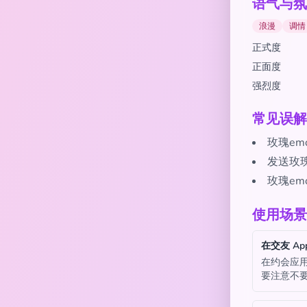
语气与氛
浪漫
调情
正式度
正面度
强烈度
常见误解
玫瑰em
发送玫瑰
玫瑰e
使用场景
在交友 Ap
在约会应用
要注意不