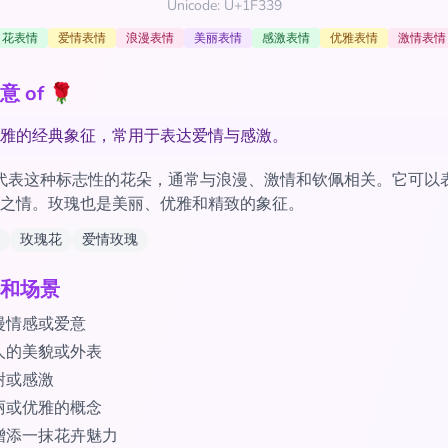
Unicode: U+1F339
花表情
爱情表情
浪漫表情
美丽表情
感激表情
优雅表情
激情表情
 of 🌹
雅的经典象征，常用于表达爱情与感激。
ji代表这种标志性的花朵，通常与浪漫、激情和钦佩相关。它可以
之情。玫瑰也是美丽、优雅和精致的象征。
玫瑰花
爱情玫瑰
和场景
漫情感或爱意
人的美貌或外表
谢或感激
丽或优雅的概念
增添一抹花卉魅力