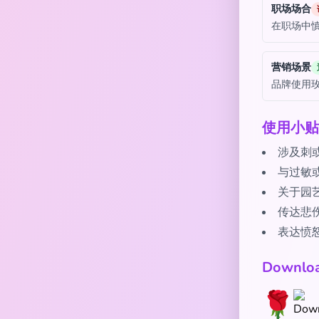
职场场合
在职场中慎
营销场景
品牌使用玫
使用小贴
涉及刺
与过敏
关于园
传达悲
表达愤
Downl