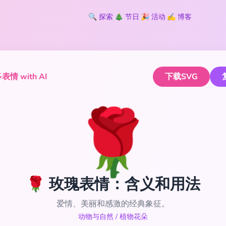
🔍
探索
🎄
节日
🎉
活动
✍️
博客
情 with AI
下载SVG
🌹
🌹 玫瑰表情：含义和用法
爱情、美丽和感激的经典象征。
动物与自然
/
植物花朵