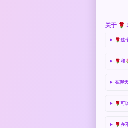
关于 
🌹这
🌹和
在聊天
🌹可
🌹在