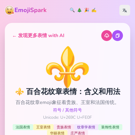
EmojiSpark
🔍
🎄
🎉
✍️
← 发现更多表情 with AI
⚜️
⚜️ 百合花纹章表情：含义和用法
百合花纹章emoji象征着贵族、王室和法国传统。
符号
/
其他符号
Unicode: U+269C U+FE0F
法国表情
王室表情
贵族表情
纹章学表情
装饰性表情
华丽表情
庄严表情