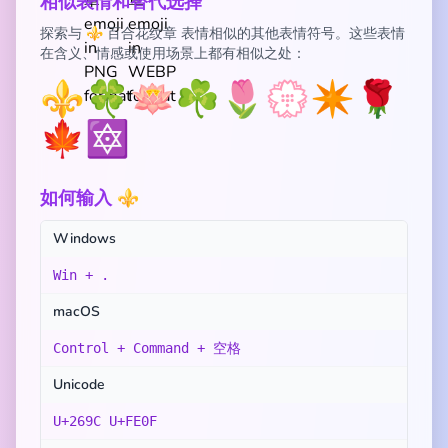
相似表情和替代选择
探索与 ⚜️ 百合花纹章 表情相似的其他表情符号。这些表情
在含义、情感或使用场景上都有相似之处：
⚜️
🍀
🪷
☘️
🌷
💮
✴️
🌹
🍁
🔯
如何输入 ⚜️
Windows
Win + .
macOS
Control + Command + 空格
Unicode
U+269C U+FE0F