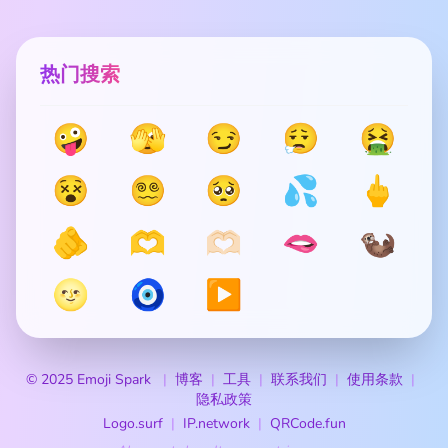
热门搜索
🤪
🫣
😏
😮‍💨
🤮
😵
😵‍💫
🥺
💦
🖕
🫵
🫶
🫶🏻
🫦
🦦
🌝
🧿
▶️
© 2025 Emoji Spark
博客
工具
联系我们
使用条款
隐私政策
Logo.surf
IP.network
QRCode.fun