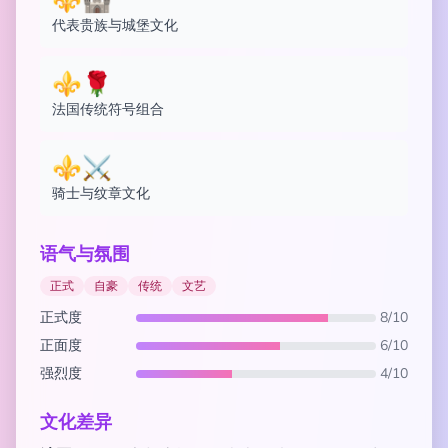
⚜️🏰
代表贵族与城堡文化
⚜️🌹
法国传统符号组合
⚜️⚔️
骑士与纹章文化
语气与氛围
正式
自豪
传统
文艺
正式度
8/10
正面度
6/10
强烈度
4/10
文化差异