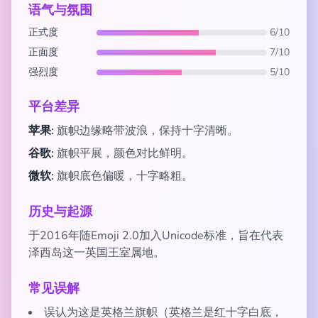
语气与氛围
正式度
6/10
正面度
7/10
强烈度
5/10
平台差异
苹果:
旗帜边缘略带波浪，保持十字清晰。
谷歌:
旗帜平展，颜色对比鲜明。
微软:
旗帜底色偏暖，十字略粗。
历史与起源
于2016年随Emoji 2.0加入Unicode标准，旨在代表
泽西岛这一英国王室属地。
常见误解
误认为这是英格兰旗帜（英格兰是红十字白底，