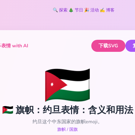
🔍
探索
🎄
节日
🎉
活动
✍️
博客
情 with AI
下载SVG
🇯🇴
🇯🇴 旗帜：约旦表情：含义和用法
约旦这个中东国家的旗帜emoji。
旗帜
/
国旗