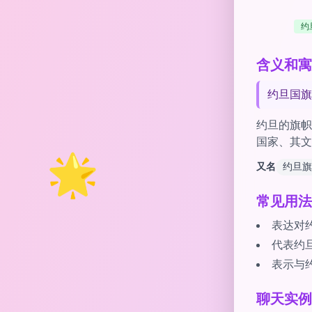
约
含义和寓意 
约旦国旗
约旦的旗帜
国家、其文
🌟
又名
约旦旗
常见用法
表达对
代表约
表示与
聊天实例 wi