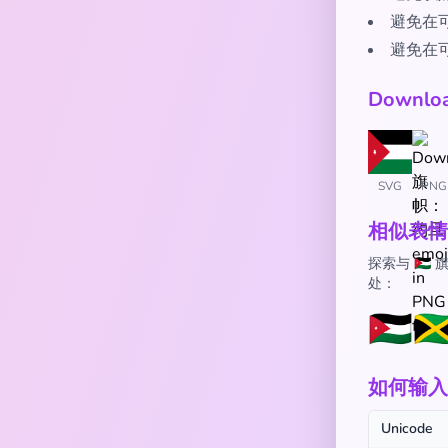
避免在
避免在
Downl
SVG
PNG
相似表情
探索与 🇯
处：
🇯🇴
🇯
如何输入 
Unicode