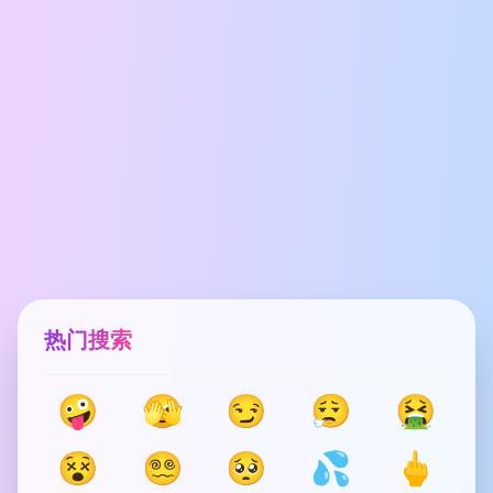
热门搜索
🤪
🫣
😏
😮‍💨
🤮
😵
😵‍💫
🥺
💦
🖕