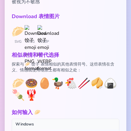
被视为不敏感
Download 表情图片
SVG
PNG
WEBP
相似表情和替代选择
探索与 🥟 饺子 表情相似的其他表情符号。这些表情在含
义、情感或使用场景上都有相似之处：
🥟
🍩
🥚
🦆
🐔
🥢
🥠
🍙
🍡
🦞
如何输入 🥟
Windows