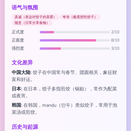
语气与氛围
真诚（表达对饺子的喜爱）
夸张（极度想吃饺子）
随意（日常分享食物）
正式度
2/10
正面度
8/10
强烈度
3/10
文化差异
中国大陆:
饺子在中国常与春节、团圆相关，象征财
富和好运。
日本:
在日本，饺子多指煎饺（锅贴），常作为配菜
或夜宵。
韩国:
在韩国，mandu（만두）类似饺子，常用于泡
菜汤或煎饺。
历史与起源