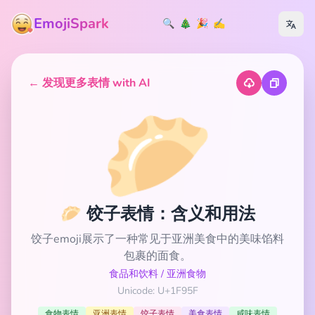
EmojiSpark
🔍
🎄
🎉
✍️
← 发现更多表情 with AI
🥟
🥟 饺子表情：含义和用法
饺子emoji展示了一种常见于亚洲美食中的美味馅料
包裹的面食。
食品和饮料
/
亚洲食物
Unicode: U+1F95F
食物表情
亚洲表情
饺子表情
美食表情
咸味表情