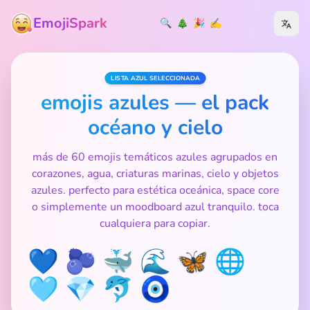
EmojiSpark
🔍
🎄
🎉
✍️
LISTA AZUL SELECCIONADA
emojis azules — el pack
océano y cielo
más de 60 emojis temáticos azules agrupados en
corazones, agua, criaturas marinas, cielo y objetos
azules. perfecto para estética oceánica, space core
o simplemente un moodboard azul tranquilo. toca
cualquiera para copiar.
💙 🫐 🐳 🌊 🦋 🌐
🩵 💎 🐬 🧿