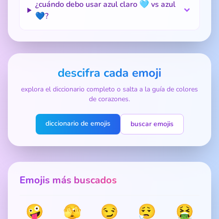
¿cuándo debo usar azul claro 🩵 vs azul
💙?
descifra cada emoji
explora el diccionario completo o salta a la guía de colores
de corazones.
diccionario de emojis
buscar emojis
Emojis más buscados
🤪
🫣
😏
😮‍💨
🤮