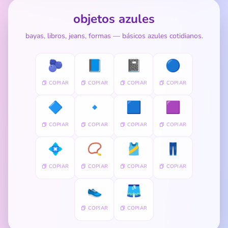
objetos azules
bayas, libros, jeans, formas — básicos azules cotidianos.
🫐
📘
📓
🔵
COPIAR
COPIAR
COPIAR
COPIAR
🔷
🔹
🟦
🟪
COPIAR
COPIAR
COPIAR
COPIAR
💠
📿
🎽
👖
COPIAR
COPIAR
COPIAR
COPIAR
👟
🩳
COPIAR
COPIAR