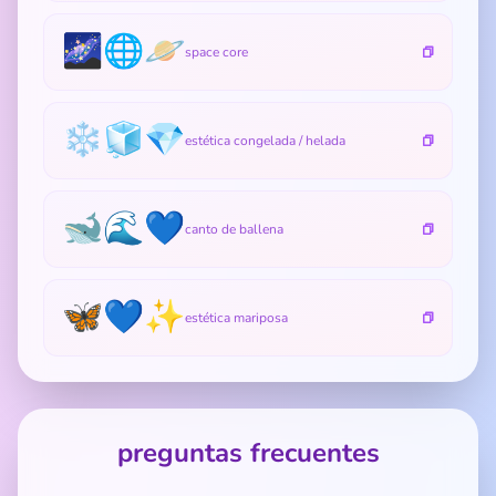
🌌🌐🪐
space core
❄️🧊💎
estética congelada / helada
🐋🌊💙
canto de ballena
🦋💙✨
estética mariposa
preguntas frecuentes