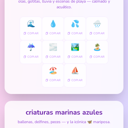
olas, gotitas, lluvia y escenas de playa — calmado y
acuático.
🌊
💧
💦
🌧️
COPIAR
COPIAR
COPIAR
COPIAR
☔
🌫️
🏞️
🏝️
COPIAR
COPIAR
COPIAR
COPIAR
🏖️
⛵
COPIAR
COPIAR
criaturas marinas azules
ballenas, delfines, peces — y la icónica 🦋 mariposa.