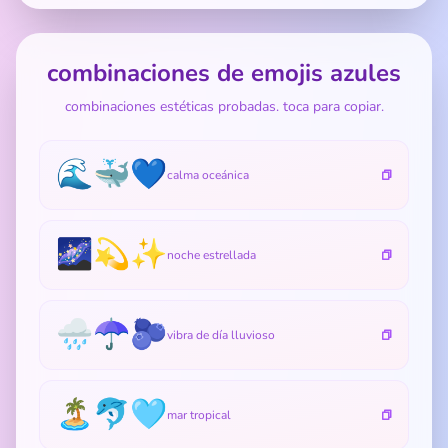
combinaciones de emojis azules
combinaciones estéticas probadas. toca para copiar.
🌊🐳💙
calma oceánica
🌌💫✨
noche estrellada
🌧️☂️🫐
vibra de día lluvioso
🏝️🐬🩵
mar tropical