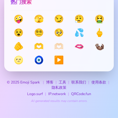
热门搜索
🤪
🫣
😏
😮‍💨
🤮
😵
😵‍💫
🥺
💦
🖕
🫵
🫶
🫶🏻
🫦
🦦
🌝
🧿
▶️
© 2025 Emoji Spark
博客
工具
联系我们
使用条款
隐私政策
Logo.surf
IP.network
QRCode.fun
AI-generated results may contain errors.