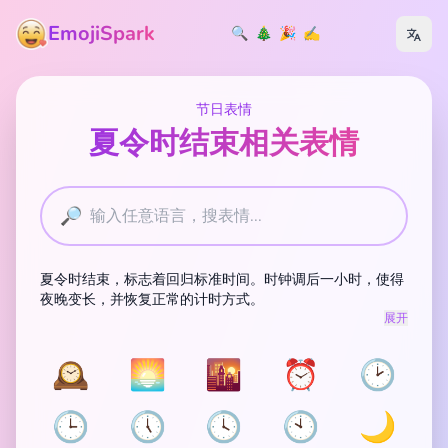
EmojiSpark
🔍
🎄
🎉
✍️
节日表情
夏令时结束相关表情
🔎
夏令时结束，标志着回归标准时间。时钟调后一小时，使得
夜晚变长，并恢复正常的计时方式。
展开
🕰️
🌅
🌇
⏰
🕑
🕒
🕔
🕓
🕙
🌙