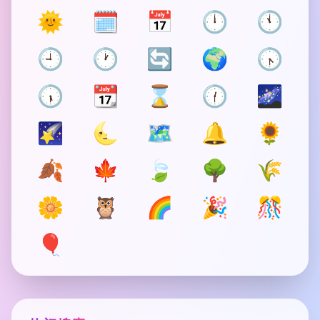
🌞
🗓️
📅
🕛
🕚
🕘
🕐
🔄
🌍
🕟
🕠
📆
⌛
🕧
🌌
🌠
🌜
🗺️
🔔
🌻
🍂
🍁
🍃
🌳
🌾
🌼
🦉
🌈
🎉
🎊
🎈